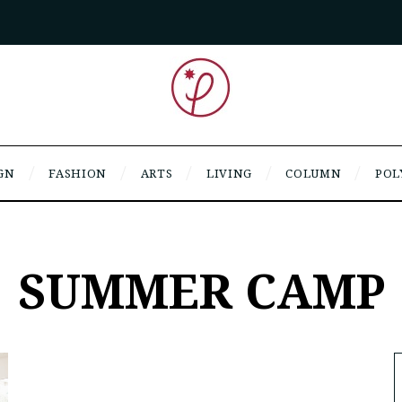
GN
FASHION
ARTS
LIVING
COLUMN
POL
SUMMER CAMP