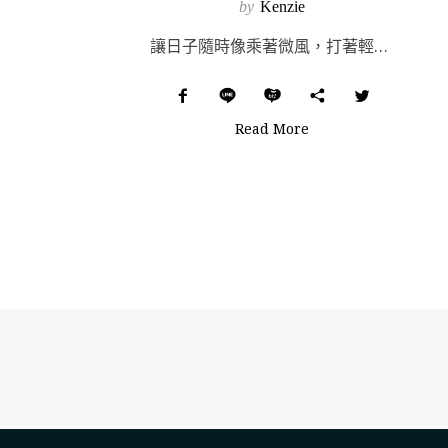
by
Kenzie
讓日子隨時像乘著微風，打著輕快節奏，享受空氣中的陽光，澆灌腦海裡茂盛生長的花朵、草木與天空；或者起跑...
Read More