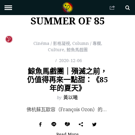
SUMMER OF 85
Cinéma / 影格凝視
,
Column / 專欄
,
Culture
,
鯨魚馬戲團
2020-12-06
鯨魚馬戲團｜殞滅之前，
仍值得再來一點甜：《85
年的夏天》
by
黃以曦
佛杭蘇瓦歐容（François Ozon）的新片《85年的夏天》（Summer of 85）改編自艾...
Read More