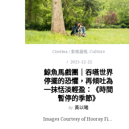
Cinéma / 影格凝視
,
Culture
2025-12-22
鯨魚馬戲團｜吞嚥世界
停擺的恐懼，再傾吐為
一抹恬淡輕盈：《時間
暫停的季節》
by
黃以曦
Images Courtesy of Hooray Films. 2020 年春天，因為疫情嚴峻而封...