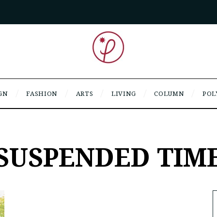
GN
FASHION
ARTS
LIVING
COLUMN
POL
SUSPENDED TIM