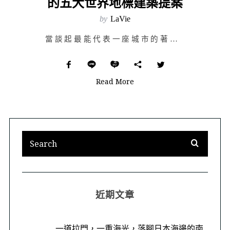
的五大世界地標建築提案
by
LaVie
當談起最能代表一座城市的著名標地物，相信不少人應該都能直覺性的說出答案，像是東京與東京鐵塔、台北則和…
Read More
近期文章
一道拉門，一重海光，落腳日本海邊的南