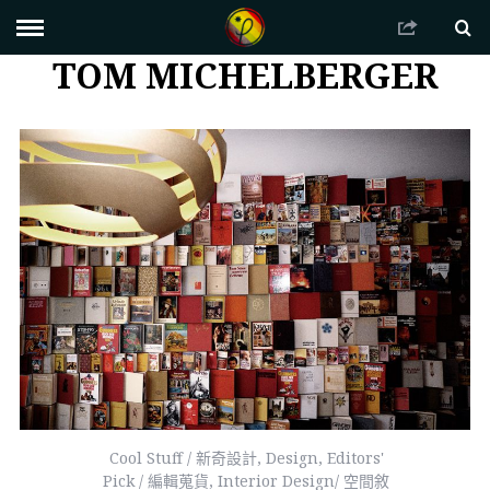
TOM MICHELBERGER
Cool Stuff / 新奇設計
,
Design
,
Editors'
Pick / 編輯蒐貨
,
Interior Design/ 空間敘