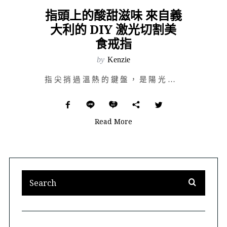
指頭上的酸甜滋味 來自義
大利的 DIY 激光切割美
食戒指
by
Kenzie
指尖捎過溫熱的鍵盤，是陽光的曝曬又或是機械運轉時的燃燒，在難得愜意的午後，就值得嚐上一口酸甜的偷懶。…
Read More