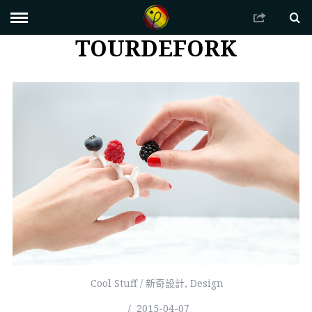
TOURDEFORK
Cool Stuff / 新奇設計
,
Design
2015-04-07