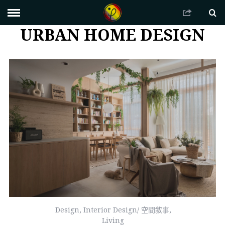
URBAN HOME DESIGN
Design
,
Interior Design/ 空間敘事
,
Living