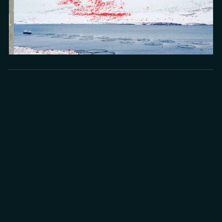
Arts
光所寫下的物理詩：攝影師王昱的鏡與窗