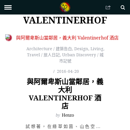
VALENTINERHOF
Architecture / 建築告白
,
Design
,
Living
,
Travel / 旅人日記
,
Urban Discovery / 城
市記號
2016-04-20
與阿爾卑斯山當鄰居，義
大利
VALENTINERHOF 酒
店
by
Henzo
試想著，在綠草如茵、山色空濛的義大利阿爾卑斯山南麓，與藍天、星空共度這坐擁絕景的山居之夜，宛如遺世獨…