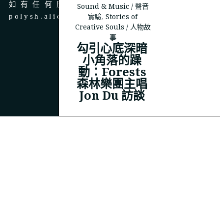
如有任何廣告、商務合作，請 email 至
Sound & Music / 聲音
實驗
,
Stories of
polysh.alice@gmail.com
Creative Souls / 人物故
事
勾引心底深暗
小角落的躁
動：Forests
© 2023
THEPOLYSH.COM
森林樂團主唱
Jon Du 訪談
BACK TO TOP