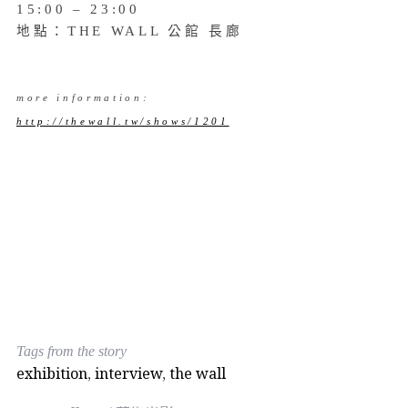
15:00 – 23:00
地點：THE WALL 公館 長廊
more information:
http://thewall.tw/shows/1201
Tags from the story
exhibition
,
interview
,
the wall