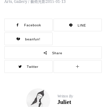
Arts
,
Gallery / 藝術光影
2015-01-13
Facebook
LINE
beanfun!
Share
Twitter
Written By
Juliet