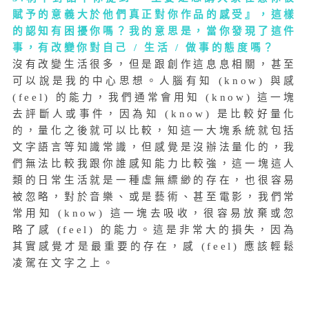
賦予的意義大於他們真正對你作品的感受』，這樣
的認知有困擾你嗎？我的意思是，當你發現了這件
事，有改變你對自己 / 生活 / 做事的態度嗎？
沒有改變生活很多，但是跟創作這息息相關，甚至
可以說是我的中心思想。人腦有知 (know) 與感
(feel) 的能力，我們通常會用知 (know) 這一塊
去評斷人或事件，因為知 (know) 是比較好量化
的，量化之後就可以比較，知這一大塊系統就包括
文字語言等知識常識，但感覺是沒辦法量化的，我
們無法比較我跟你誰感知能力比較強，這一塊這人
類的日常生活就是一種虛無縹緲的存在，也很容易
被忽略，對於音樂、或是藝術、甚至電影，我們常
常用知 (know) 這一塊去吸收，很容易放棄或忽
略了感 (feel) 的能力。這是非常大的損失，因為
其實感覺才是最重要的存在，感 (feel) 應該輕鬆
凌駕在文字之上。