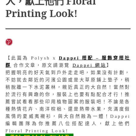
人，獻上他們 Floral
Printing Look!
【此篇為 Polysh x
Dappei 搭配 – 服飾穿搭社
群
合作文章，原文請瀏覽
Dappei 網站
】
把握明亮的好天氣到戶外走走吧，如果沒有計劃，
不妨就去鄰近的河濱公園或是大草原鋪上墊子，稍
稍脫離一下水泥叢林，
親近真正的大自然！當然對
於流行有興趣的你，服裝上也要有點配合才行！
推
薦嘗試看看那些印用植物圖案的服裝吧！不論是各
種熱情花卉、南洋棕梠、還是熱帶水果，充滿度假
風情的夏威夷襯衫，與大自然融為一體！Dappei
編輯團隊為你推薦八位搭配達人，獻上他們
Floral Printing Look!