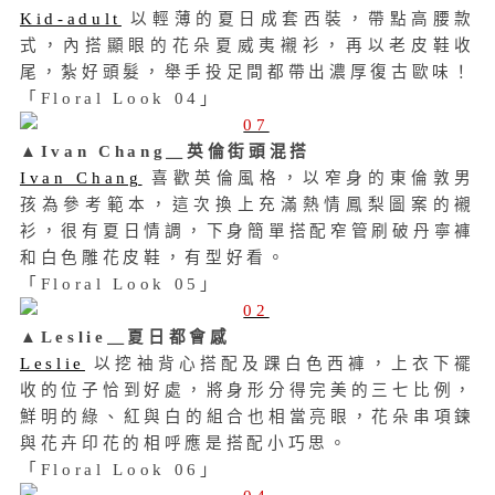
Kid-adult
以輕薄的夏日成套西裝，帶點高腰款
式，內搭顯眼的花朵夏威夷襯衫，再以老皮鞋收
尾，紮好頭髮，舉手投足間都帶出濃厚復古歐味！
「
Floral Look 04
」
▲Ivan Chang＿英倫街頭混搭
Ivan Chang
喜歡英倫風格，以窄身的東倫敦男
孩為參考範本，這次換上充滿熱情鳳梨圖案的襯
衫，很有夏日情調，下身簡單搭配窄管刷破丹寧褲
和白色雕花皮鞋，有型好看。
「Floral Look 05」
▲Leslie＿夏日都會感
Leslie
以挖袖背心搭配及踝白色西褲，上衣下襬
收的位子恰到好處，將身形分得完美的三七比例，
鮮明的綠、紅與白的組合也相當亮眼，花朵串項鍊
與花卉印花的相呼應是搭配小巧思。
「Floral Look 06」