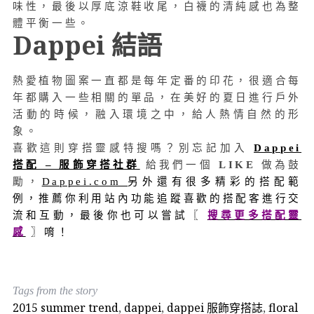
味性，最後以厚底涼鞋收尾，白襪的清純感也為整
體平衡一些。
Dappei 結語
熱愛植物圖案一直都是每年定番的印花，很適合每
年都購入一些相關的單品，在美好的夏日進行戶外
活動的時候，融入環境之中，給人熱情自然的形
象。
喜歡這則穿搭靈感特搜嗎？別忘記加入
Dappei
搭配 – 服飾穿搭社群
給我們一個
LIKE
做為鼓
勵，
Dappei.com
另外還有很多精彩的搭配範
例，推薦你利用站內功能追蹤喜歡的搭配客進行交
流和互動，最後你也可以嘗試〖
搜尋更多搭配靈
感
〗唷！
Tags from the story
2015 summer trend
,
dappei
,
dappei 服飾穿搭誌
,
floral