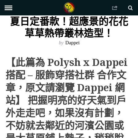
夏日定番款！超應景的花花
草草熱帶叢林造型！
by
Dappei
【此篇為 Polysh x Dappei
搭配 – 服飾穿搭社群 合作文
章，原文請瀏覽 Dappei 網
站】 把握明亮的好天氣到戶
外走走吧，如果沒有計劃，
不妨就去鄰近的河濱公園或
是大草原鋪上墊子，稍稍脫