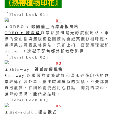
〖熱帶植物印花〗
「
Floral Look 01
」
▲OREO x 歐陽倫＿西岸滑板風格
OREO x 歐陽倫
以帶點加州陽光的度假風格，軍
綠的登山帽與滿版植物圖騰的夏威夷襯衫相呼應，
選擇美式滑板風格穿法，只扣上扣，搭配足球襪和
Slip-on，連襪子配色都兼顧散發熱情！
「
Floral Look 02
」
▲Shinway＿質感度假風格
Shinway
以編織的寬簷軟帽和滿版碎花印花的夏
季輕薄西裝外套，搭出歐洲度假的質感，不失都會
直男氣質，在細節處仍然用心打點，胸前的袋巾、
腰際的墜飾，能凸顯品味。
「
Floral Look 03
」
▲Kid-adult＿復古歐式