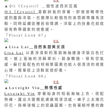
▲小5（Crystii）＿個性波西米亞風
小5（Crystii）
喜歡帥氣的穿著，即使是略帶性
感的露肩洋裝，也選擇比較個性的高筒綁帶羅馬涼
鞋，同時延續這種民俗情調，洋裝上的扶桑花紋就
很有熱帶國家的視覺感。
「Floral Look 07」
▲Lisa Lai＿自然系甜美女孩
Lisa Lai
以素淨清新的落肩無袖連身洋裝白色打
底，披上寬袖的流蘇罩衫，鬆身飄逸，很有空氣
感，蘇打藍配色的棕梠葉圖案也給人很清涼的視覺
心理，簡單搭上涼鞋就很好看。
「Floral Look 08」
▲Loveight Vin＿熱情性感
Loveight Vin
穿著貼身的短板無袖上衣，搭配
熱褲，露出大面積肌膚展現清涼感，褲子上
太陽花
印花，與
棒球帽上的昆蟲圖案，也有著相呼應的趣