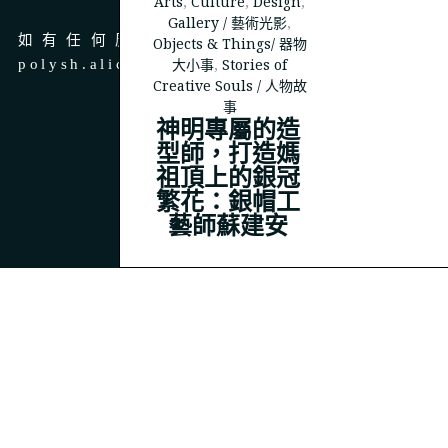
Arts
,
Culture
,
Design
,
Gallery / 藝術光影
,
如有任何廣告、商務合作，請 email 至
Objects & Things/ 器物
大小事
,
Stories of
polysh.alice@gmail.com
Creative Souls / 人物故
事
神明專屬的造
型師，打造媽
祖頂上的銀冠
© 2023
THEPOLYSH.COM
繁花：銀帽工
藝師蘇建安
BACK TO TOP