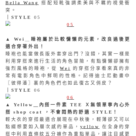
Bella Wang
搭配短靴強調柔美與不羈的視覺衝
突。
｜STYLE
05
▲
Wei
＿
睡袍屬於比較慵懶的元素，
改良過後更
適合穿著外出！
睡袍也能當做長版外套穿出門？沒錯，其實一樣是
利用穿搭來進行生活的角色冒險，有點慵懶卻擁有
強烈風格的睡袍，從
Wei
的穿搭分享看來真的非
常有電影角色中鮮明的性格。記得迪士尼動畫中
〖彼得潘〗裏的角色們也如此復古又俏皮？
｜STYLE
06
▲
Y
ellow＿
內搭一件素 TEE Ｘ無領單寧內心外
搭 shop coat ，不會悶熱的舒適 STYLE！
輕大衣的穿搭最適合展現在中秋後，輕薄卻又可以
點綴想要如入層次感的單品，
yellow
在全身的穿
搭中利用直條紋五分褲作為重點單品，讓注目感更