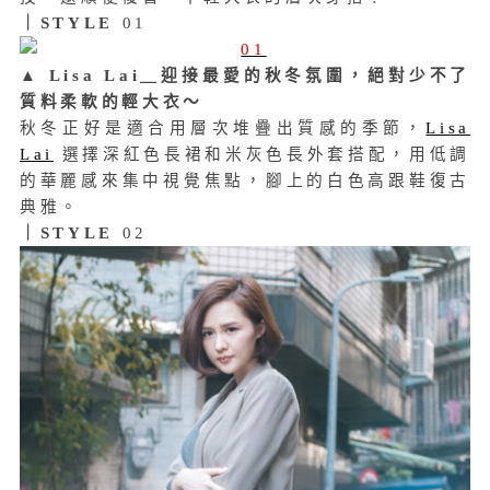
｜STYLE
01
▲
Lisa Lai＿迎接最愛的秋冬氛圍，絕對少不了
質料柔軟的輕大衣～
秋冬正好是適合用層次堆疊出質感的季節，
Lisa
Lai
選擇深紅色長裙和米灰色長外套搭配，用低調
的華麗感來集中視覺焦點，腳上的白色高跟鞋復古
典雅。
｜STYLE
02