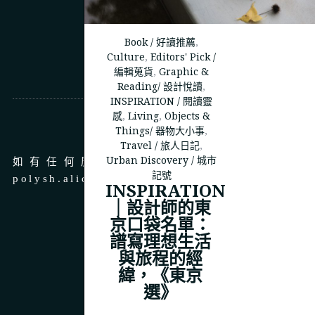
Book / 好讀推薦
,
Culture
,
Editors' Pick /
編輯蒐貨
,
Graphic &
Reading/ 設計悅讀
,
INSPIRATION / 閱讀靈
感
,
Living
,
Objects &
商務合作
Things/ 器物大小事
,
Travel / 旅人日記
,
Urban Discovery / 城市
如有任何廣告、商務合作，請 email 至
記號
polysh.alice@gmail.com
INSPIRATION
｜設計師的東
京口袋名單：
譜寫理想生活
與旅程的經
© 2023
THEPOLYSH.COM
緯，《東京
選》
BACK TO TOP