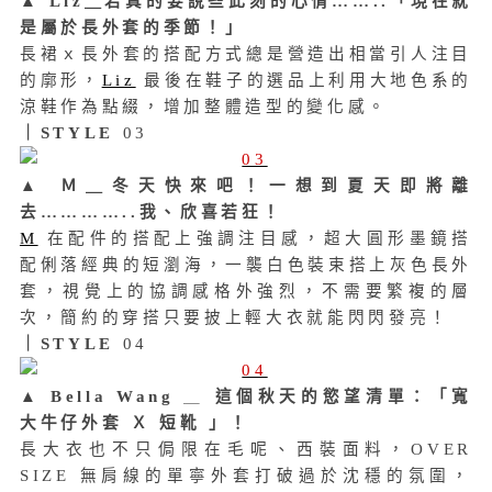
▲
Liz＿若真的要說些此刻的心情……..「現在就
是屬於長外套的季節！」
長裙ｘ長外套的搭配方式總是營造出相當引人注目
的廓形，
Liz
最後在鞋子的選品上利用大地色系的
涼鞋作為點綴，增加整體造型的變化感。
｜STYLE
03
▲
Ｍ＿冬天快來吧！一想到夏天即將離
去…………..我、欣喜若狂！
M
在配件的搭配上強調注目感，超大圓形墨鏡搭
配俐落經典的短
瀏海，
一襲白色裝束搭上灰色長外
套，視覺上的協調感格外強烈，不需要繁複的層
次，簡約的穿搭只要披上輕大衣就能閃閃發亮！
｜STYLE
04
▲
Bella Wang
＿
這個
秋天的慾望清單：「寬
大牛仔外套 Ｘ 短靴 」！
長大衣也不只侷限在毛呢、西裝面料，OVER
SIZE 無肩線的單寧外套打破過於沈穩的氛圍，