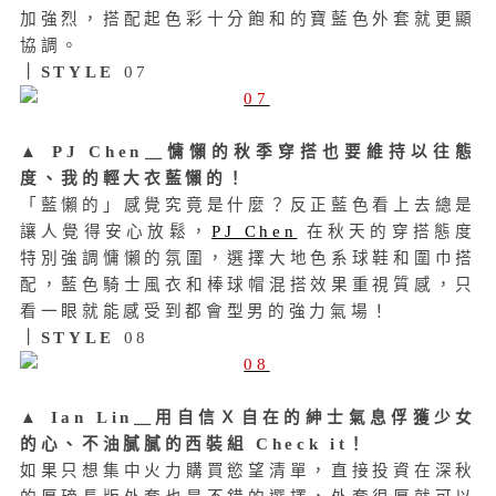
加強烈，搭配起色彩十分飽和的寶藍色外套就更顯
協調。
｜STYLE
07
▲
PJ Chen＿慵懶的秋季穿搭也要維持以往態
度、
我的輕大衣藍懶的！
「藍懶的」感覺究竟是什麼？反正藍色看上去總是
讓人覺得安心放鬆，
PJ Chen
在秋天的穿搭態度
特別強調慵懶的氛圍，選擇大地色系球鞋和圍巾搭
配，藍色騎士風衣和棒球帽混搭效果重視質感，只
看一眼就能感受到都會型男的強力氣場！
｜STYLE
08
▲
Ian Lin＿用自信Ｘ自在的紳士氣息俘獲少女
的心、
不油膩膩的西裝組 Check it！
如果只想集中火力購買慾望清單，直接投資在深秋