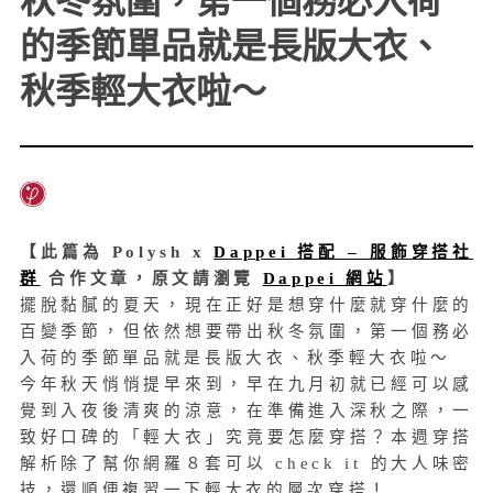
的季節單品就是長版大衣、
秋季輕大衣啦～
【此篇為 Polysh x
Dappei 搭配 – 服飾穿搭社
群
合作文章，原文請瀏覽
Dappei 網站
】
擺脫黏膩的夏天，現在正好是想穿什麼就穿什麼的
百變季節，但依然想要帶出秋冬氛圍，第一個務必
入荷的季節單品就是長版大衣、秋季輕大衣啦～
今年秋天悄悄提早來到，早在九月初就已經可以感
覺到入夜後清爽的涼意，在準備進入深秋之際，一
致好口碑的「輕大衣」究竟要怎麼穿搭？本週穿搭
解析除了幫你網羅８套可以 check it 的大人味密
技，還順便複習一下輕大衣的層次穿搭！