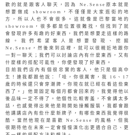
歡的就是跟客人聊天，因為 Ne.Sense原本就是
想要做成 showroom，不僅僅是大家逛街的地
方，所以人也不會很多。這就像是巴黎當地的
showroom，很多都是位置很難找，但找到了就
會發現許多有趣的好東西，我們是想要走這樣的路
線。我們希望客人是想要發現、挖掘
Ne.Sense，然後來到店裡，就可以很親近地跟你
一對一聊天；我們可以討論店內有什麼東西，又有
什麼樣的搭配可能性，你便發現了好東西。
目前我們店內有個很忠實的客人，他只是個高中
生！連我都跟他說：「哇，你很厲害，我 16、17
歲的時候還只會穿潮牌，你現在就已經在看這些東
西了。」他是固定每個月都會回來的，我覺得他以
後品味一定不得了。他個性比較害羞，不會講太多
話，也感覺得出來他是剛開始接觸服裝，我都會跟
他講講店內有些什麼新牌子，有哪些東西我覺得很
酷。當然他現在是喜歡 Ne.Sense 的風格，但我
很期待他在未來一定會慢慢演化出更適合自己、更
不一樣的搭配方法和想法。