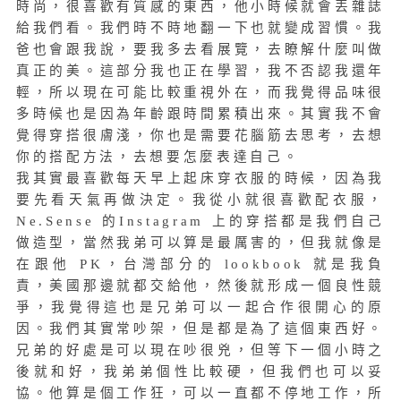
時尚，很喜歡有質感的東西，他小時候就會丟雜誌
給我們看。我們時不時地翻一下也就變成習慣。我
爸也會跟我說，要我多去看展覽，去瞭解什麼叫做
真正的美。這部分我也正在學習，我不否認我還年
輕，所以現在可能比較重視外在，而我覺得品味很
多時候也是因為年齡跟時間累積出來。其實我不會
覺得穿搭很膚淺，你也是需要花腦筋去思考，去想
你的搭配方法，去想要怎麼表達自己。
我其實最喜歡每天早上起床穿衣服的時候，因為我
要先看天氣再做決定。我從小就很喜歡配衣服，
Ne.Sense 的Instagram 上的穿搭都是我們自己
做造型，當然我弟可以算是最厲害的，但我就像是
在跟他 PK，台灣部分的 lookbook 就是我負
責，美國那邊就都交給他，然後就形成一個良性競
爭，我覺得這也是兄弟可以一起合作很開心的原
因。我們其實常吵架，但是都是為了這個東西好。
兄弟的好處是可以現在吵很兇，但等下一個小時之
後就和好，我弟弟個性比較硬，但我們也可以妥
協。他算是個工作狂，可以一直都不停地工作，所