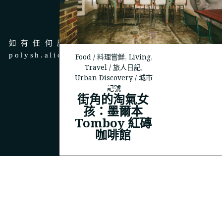
商務合作
如有任何廣告、商務合作，請 email 至
polysh.alice@gmail.com
Food / 料理嘗鮮
,
Living
,
Travel / 旅人日記
,
Urban Discovery / 城市
記號
街角的淘氣女
孩：墨爾本
© 2023
THEPOLYSH.COM
Tomboy 紅磚
咖啡館
BACK TO TOP