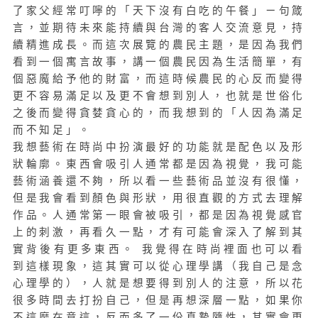
了家父經常叮嚀的「天下沒有白吃的午餐」ㄧ句箴
言，並期待未來能持續與台灣的客人交流意見，持
續精進成長。
而這次展覽的農民主題，是因為我們
看到一個寓言故事，講一個農民因為生活簡單，有
個惡魔給予他的財富，而這時候農民的心反而變得
更不容易滿足以及更不會想到別人，也就是世俗化
之後而變得貪婪貪心的，而我想到的「人因為滿足
而不知足」。
我想藝術在時尚中扮演最好的功能就是配色以及形
狀輪廓。東西會吸引人通常都是因為視覺，我可能
藝術涵養還不夠，所以看一些藝術品並沒有很懂，
但是我會看到顏色與形狀，用很直觀的方式去理解
作品。人通常第一眼會被吸引，都是因為視覺感官
上的刺激，再看久一點，才有可能會深入了解到其
實背後有更多東西。 我覺得在時尚裡面也可以看
到這樣現象，這其實可以從心理學講（我自己是念
心理學的），人就是想要得到別人的注意，所以花
很多時間去打扮自己，但是再想深層一點，如果你
不這麼在意這，反而多了一份真摯隨性，其實會更