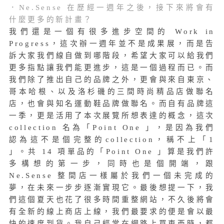
．Ne.Sense 在
歷經
一週年之後，接下來將會有
什麼更多的新計畫？
我們還是一個有很多進步空間的 Work in
Progress，這次辦一週年並不是成果展，而是告
訴大家我們線自做到哪階段，希望大家可以給我們
更多指點讓我們能更進步，這是一個過程而已。而
我們除了推出自己的品牌之外，更會與來自東京、
哥本哈根、以及洛杉磯的三間時尚精品店做聯名
店，也會與知名運動鞋品牌做聯名。而自有品牌這
一季，更是
活用了本次展覽所想表達的概念，這次
collection 名為「Point One 」，是因為我們
認為這不是個完整的collection，稱不上「1
」。共 14 項單品的「Point One 」算是我們許
多構想的第一步，同時也是個開端，跟
Ne.Sense 整間店一樣屬於我們一個未完成的
夢，在未來一步步逐漸實現它。最後想提一下，我
們這個夏天也花了很多時間重整網站，不久後將會
有全新的線上商店上線，我們最要求的便是會以最
快的速度到貨。我自己經常在網路上買東西時，都