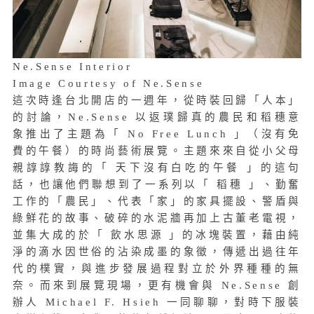
Ne.Sense Interior
Image Courtesy of Ne.Sense
這次時逢台北開店的一週年，從時裝回歸「人本」
的討論，Ne.Sense 以返璞歸真的農民和稻穗意
象推出了主題為「 No Free Lunch 」（沒有免
費的午餐）的時尚藝術展覽。主題來來自從小父母
親諄諄教誨的「 天下沒有白吃的午餐 」的這句
話，也讓他們聯想到了一系列以「 稻穗 」、勤奮
工作的「農民」、代表「家」的家具擺設、警盾與
綠鮮花的故事、破碎的水泥牆再加上古董老電視，
並集大成的於「 飲水思源 」的冰塊裝置，藉由純
淨的滴水因世俗的沾染成墨的象徵，傳遞出過往年
代的樸實，與進步發展過程對立於外界種種的無
奈。而來到
展覽現場，更有機會與 Ne.Sense 創
辦人 Michael F. Hsieh 一同聊聊，對時下服裝