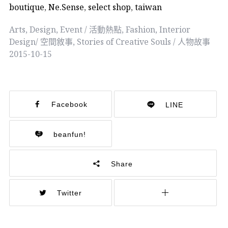
boutique
,
Ne.Sense
,
select shop
,
taiwan
Arts
,
Design
,
Event / 活動熱點
,
Fashion
,
Interior
Design/ 空間敘事
,
Stories of Creative Souls / 人物故事
2015-10-15
Facebook
LINE
beanfun!
Share
Twitter