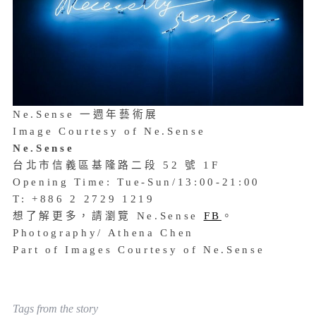
Ne.Sense 一週年藝術展
Image Courtesy of Ne.Sense
Ne.Sense
台北市信義區基隆路二段 52 號 1F
Opening Time: Tue-Sun/13:00-21:00
T: +886 2 2729 1219
想了解更多，請瀏覽 Ne.Sense
FB
。
Photography/ Athena Chen
Part of Images Courtesy of Ne.Sense
Tags from the story