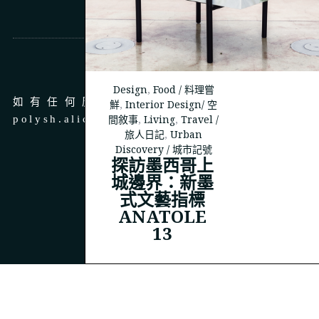
商務合作
Design
,
Food / 料理嘗
如有任何廣告、商務合作，請 email 至
鮮
,
Interior Design/ 空
間敘事
,
Living
,
Travel /
polysh.alice@gmail.com
旅人日記
,
Urban
Discovery / 城市記號
探訪墨西哥上
城邊界：新墨
式文藝指標
© 2023
THEPOLYSH.COM
ANATOLE
13
BACK TO TOP