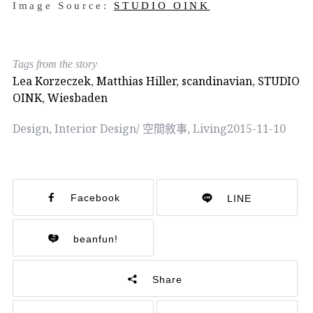
Image Source:
STUDIO OINK
Tags from the story
Lea Korzeczek
,
Matthias Hiller
,
scandinavian
,
STUDIO
OINK
,
Wiesbaden
Design
,
Interior Design/ 空間敘事
,
Living
2015-11-10
Facebook
LINE
beanfun!
Share