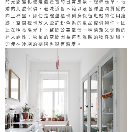
的光影變化便是最豐富的日常風景。線條簡單、低
矮的北歐傢俱，老味道舊木箱以及各種溫潤質感的
陶土杯盤，即使是碗盤櫃也刻意保留斑駁的使用痕
跡，空間裡也放入些許粉色系的單品傢俱物件，因
此在明亮陽光下，整間公寓散發一種清新又慵懶的
迷人調性；狹長的空間因為這些溫暖的物件點綴，
即使在冷冽的德國也很有溫度。