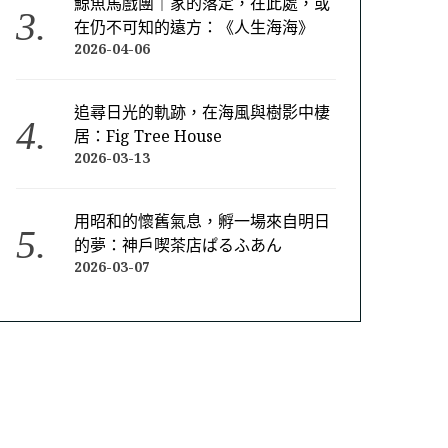
鯨魚馬戲團｜家的落定，在此處，或
在仍不可知的遠方：《人生海海》
2026-04-06
追尋日光的軌跡，在海風與樹影中棲
居：Fig Tree House
2026-03-13
用昭和的懷舊氣息，孵一場來自明日
的夢：神戶喫茶店ぱるふあん
2026-03-07