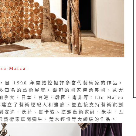
物，自 1990 年開始挖掘許多當代藝術家的作品，
t 並舉辦許多知名的藝術展覽，舉辦的國家橫跨美國、意大
大、日本、台灣、韓國、南非等。Lio Malca
，建立了藝術經紀人和畫廊，並直接支持藝術家創
到安迪．沃荷、畢卡索、塗鴉藝術家尚．米榭．巴
典藝術家草間彌生、荒木經惟等大師級的作品。