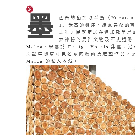
墨
西哥的猶加敦半島（Yucatan
15 米高的懸崖、綠意盎然的
馬雅居民就定居在猶加敦半島的
索神秘的馬雅文物及歷史遺跡
Malca
，隸屬於
Design Hotels
集團，沿
別墅中隨處可見名家的藝術及雕塑作品，
Malca
的私人收藏。