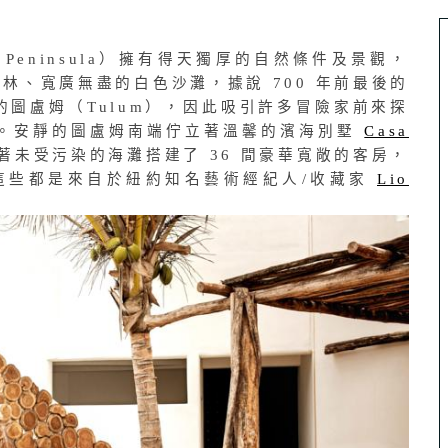
 Peninsula）擁有得天獨厚的自然條件及景觀，
叢林、寬廣無盡的白色沙灘，據說 700 年前最後的
圖盧姆（Tulum），因此吸引許多冒險家前來探
。安靜的圖盧姆南端佇立著溫馨的濱海別墅
Casa
著未受污染的海灘搭建了 36 間豪華寬敞的客房，
這些都是來自於紐約知名藝術經紀人/收藏家
Lio