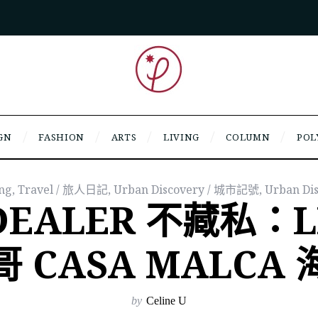
GN
FASHION
ARTS
LIVING
COLUMN
POL
ing
,
Travel / 旅人日記
,
Urban Discovery / 城市記號
,
Urban Di
DEALER 不藏私：L
 CASA MALCA
by
Celine U