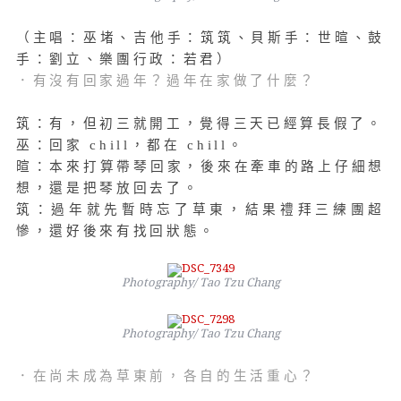
（主唱：巫堵、吉他手：筑筑、貝斯手：世暄、鼓
手：劉立、樂團行政：若君）
．有沒有回家過年？過年在家做了什麼？
筑：有，但初三就開工，覺得三天已經算長假了。
巫：回家 chill，都在 chill。
暄：本來打算帶琴回家，後來在牽車的路上仔細想
想，還是把琴放回去了。
筑：過年就先暫時忘了草東，結果禮拜三練團超
慘，還好後來有找回狀態。
Photography/ Tao Tzu Chang
Photography/ Tao Tzu Chang
．在尚未成為草東前，各自的生活重心？