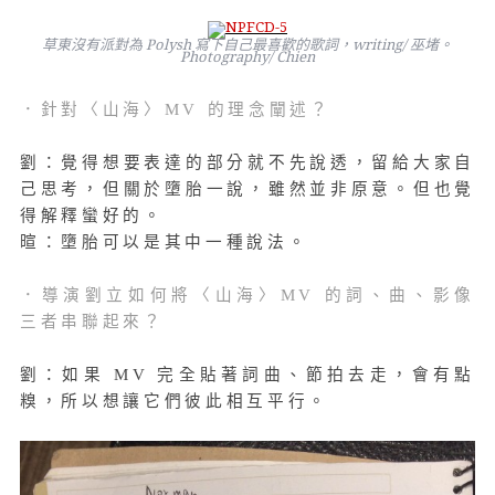
草東沒有派對為 Polysh 寫下自己最喜歡的歌詞，writing/ 巫堵。
Photography/ Chien
．針對〈山海〉MV 的理念闡述？
劉：覺得想要表達的部分就不先說透，留給大家自
己思考，但關於墮胎一說，雖然並非原意。但也覺
得解釋蠻好的。
暄：墮胎可以是其中一種說法。
．導演劉立如何將〈山海〉MV 的詞、曲、影像
三者串聯起來？
劉：如果 MV 完全貼著詞曲、節拍去走，會有點
糗，所以想讓它們彼此相互平行。