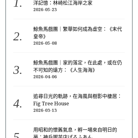
洋記憶：林崎松江海岸之家
2026-05-23
鯨魚馬戲團｜繁華如何成為虛空：《末代
皇帝》
2026-05-08
鯨魚馬戲團｜家的落定，在此處，或在仍
不可知的遠方：《人生海海》
2026-04-06
追尋日光的軌跡，在海風與樹影中棲居：
Fig Tree House
2026-03-13
用昭和的懷舊氣息，孵一場來自明日的
夢：神戶喫茶店ぱるふあん