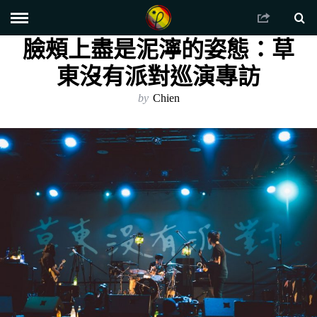
臉頰上盡是泥濘的姿態：草
東沒有派對巡演專訪
by
Chien