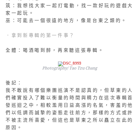
筑：我想找大家一起打電動，找一款好玩的遊戲大
家一起玩。
巫：可能去一個很遠的地方，像是台東之類的。
．拿到新專輯的第一件事？
全體：喝酒喝到醉，再來聽這張專輯。
Photography/ Tao Tzu Chang
後記：
我不敢說有哪個樂團巡演不是認真的，但草東的人
們確實投入了難以衡量的時間與精力在這次專輯首
發巡迴之中，相較濫用日益高漲的名氣，害羞的他
們以低調而誠摯的姿態走往前方，那樣的方式或許
不被主流所喜愛，但這也是草東之所以矗立在此的
原因。