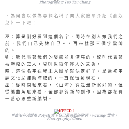
Photography/ Tao Tzu Chang
．為何會以做為專輯名稱？向大家簡單介紹《醜奴
兒》一下吧！
巫：算是剛好看到這個名字，同時在別人婊我們之
前，我們自己先婊自己。，再來就那三個字蠻帥
的。
劉：醜代表著我們的姿態並非漂亮的，奴則代表著
被壓榨的眾人，兒則象徵年輕人的意象。
暄：這個名字在我未入團前就決定好了，是當初申
請文化局補助時取的，一直保留到現在。
巫：從時間軸來看，〈山海〉算是最新寫好的，但
從編曲角度來看，全部都算新的創作，因為都花費
一番心思重新編製。
草東沒有派對為 Polysh 寫下自己最喜歡的歌詞，writing/ 世暄。
Photography/ Chien