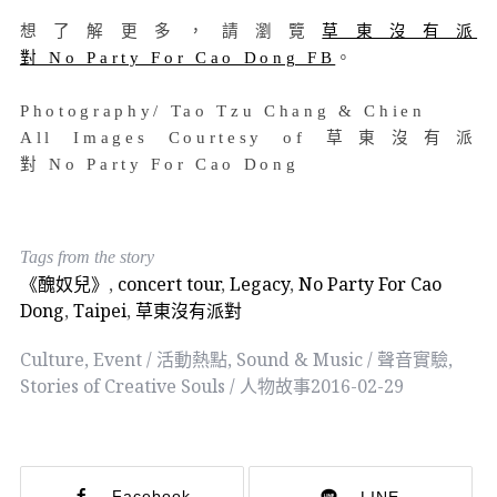
想了解更多，請瀏覽
草東沒有派
對 No Party For Cao Dong FB
。
Photography/ Tao Tzu Chang & Chien
All Images Courtesy of 草東沒有派
對 No Party For Cao Dong
Tags from the story
《醜奴兒》
,
concert tour
,
Legacy
,
No Party For Cao
Dong
,
Taipei
,
草東沒有派對
Culture
,
Event / 活動熱點
,
Sound & Music / 聲音實驗
,
Stories of Creative Souls / 人物故事
2016-02-29
Facebook
LINE