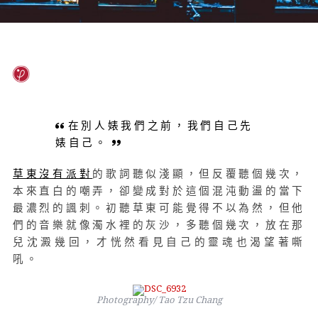
在別人婊我們之前，我們自己先
婊自己。
草東沒有派對
的歌詞聽似淺顯，但反覆聽個幾次，
本來直白的嘲弄，卻變成對於這個混沌動盪的當下
最濃烈的諷刺。初聽草東可能覺得不以為然，但他
們的音樂就像濁水裡的灰沙，多聽個幾次，放在那
兒沈澱幾回，才恍然看見自己的靈魂也渴望著嘶
吼。
Photography/ Tao Tzu Chang