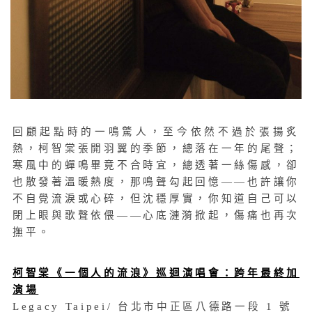
回顧起點時的一鳴驚人，至今依然不過於張揚炙
熱，柯智棠張開羽翼的季節，總落在一年的尾聲；
寒風中的蟬鳴畢竟不合時宜，總透著一絲傷感，卻
也散發著溫暖熱度，那鳴聲勾起回憶——也許讓你
不自覺流淚或心碎，但沈穩厚實，你知道自己可以
閉上眼與歌聲依偎——心底漣漪掀起，傷痛也再次
撫平。
柯智棠《一個人的流浪》巡迴演唱會：跨年最終加
演場
Legacy Taipei/ 台北市中正區八德路一段 1 號