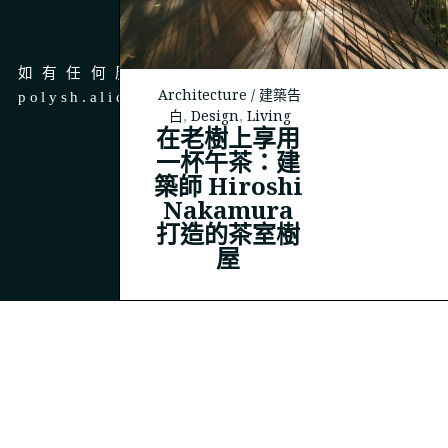
商務合作
如有任何廣告、商務合作，請 email 至
Architecture / 建築告
polysh.alice@gmail.com
白
,
Design
,
Living
在老樹上享用
一杯午茶：建
築師 Hiroshi
Nakamura
© 2023
THEPOLYSH.COM
打造的茶室樹
屋
BACK TO TOP