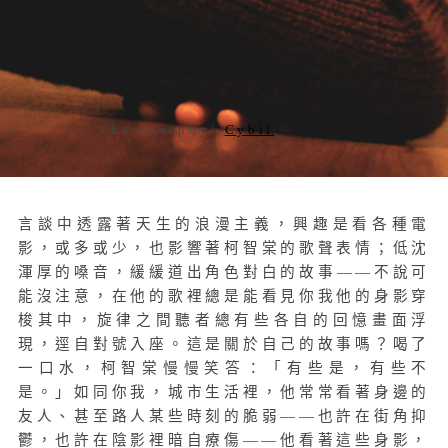
Photography/
Cybil
.
言談中透露著天生的浪漫主義，興趣是看各種電
影，或多或少，也影響著柯智棠的歌聲表情；低沈
渾厚的嗓音，緩緩道出角色對白的故事——不說可
能沒注意，在他的歌裡總是能看見你我他的身影穿
梭其中，旋律之間聽者總有些各自的回憶畫面浮
現，逕自對號入座。這是關於自己的故事嗎？喝了
一口水，柯智棠慢慢笑答：「有些是，有些不
是。」如同你我，城市生活裡，他常常看著身邊的
友人、甚至路人某些時刻的脆弱——也許在街角抑
鬱，也許在陰影裡暗自療傷——他看著這些身影，