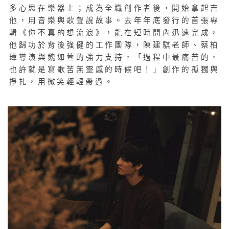
多心思在樂器上；成為全職創作者後，開始拿起吉
他，用音樂與歌聲說故事。去年年底發行的首張專
輯《你不真的想流浪
》，能在短時間內
迅速完成，
他歸功於背後強健的工作團隊，陳建騏老師、蔡柏
璋導演與魏如萱的強力支持，「過程中最痛苦的，
也許就是寫歌苦無靈感的時候吧！」創作的孤獨與
掙扎，用微笑輕輕帶過。