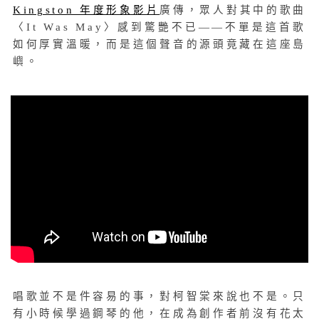
Kingston 年度形象影片
廣傳，眾人對其中的歌曲
〈It Was May〉感到驚艷不已——不單是這首歌
如何厚實溫暖，而是這個聲音的源頭竟藏在這座島
嶼。
唱歌並不是件容易的事，對柯智棠來說也不是。只
有小時候學過鋼琴的他，在成為創作者前沒有花太