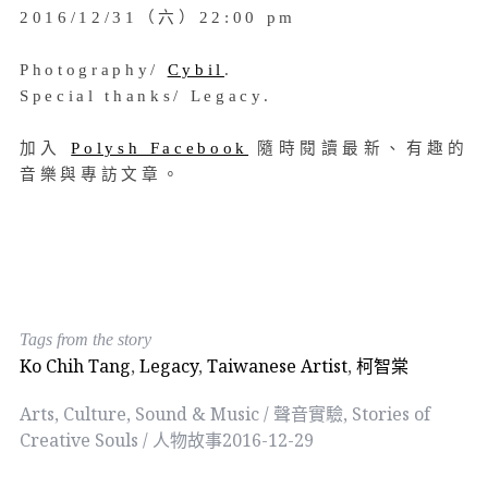
2016/12/31（六）22:00 pm
Photography/
Cybil
.
Special thanks/ Legacy.
加入
Polysh Facebook
隨時閱讀最新、有趣的
音樂與專訪文章。
Tags from the story
Ko Chih Tang
,
Legacy
,
Taiwanese Artist
,
柯智棠
Arts
,
Culture
,
Sound & Music / 聲音實驗
,
Stories of
Creative Souls / 人物故事
2016-12-29