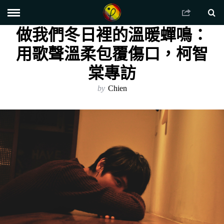
做我們冬日裡的溫暖蟬鳴：
用歌聲溫柔包覆傷口，柯智
棠專訪
by
Chien