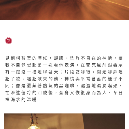
見到柯智棠的時候，靦腆、些許不自在的神情，讓
我不自覺想起第一次看他表演，在麥克風前跟觀眾
有一搭沒一搭地聊著天；片段安靜後，開始靜靜唱
起了歌。唱起歌來的他，神情與平常含蓄的樣子不
同；像是還蒸著熱氣的黑咖啡，澀澀地濕潤喉頭，
在滲進僵冷的四肢後，全身又恢復身而為人、冬日
裡渴求的溫暖。