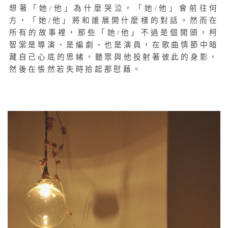
想著「她/他」為什麼哭泣，「她/他」會前往何
方，「她/他」將和誰展開什麼樣的對話。然而在
所有的故事裡，那些「她/他」不過是個開頭，柯
智棠是導演、是編劇、也是演員，在歌曲情節中暗
藏自己心底的思緒，聽眾與他投射著彼此的身影，
然後在悵然若失時拾起那慰藉。