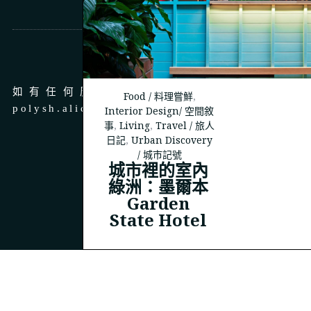
商務合作
如有任何廣告、商務合作，請 email 至
Food / 料理嘗鮮
,
polysh.alice@gmail.com
Interior Design/ 空間敘
事
,
Living
,
Travel / 旅人
日記
,
Urban Discovery
/ 城市記號
城市裡的室內
綠洲：墨爾本
© 2023
THEPOLYSH.COM
Garden
State Hotel
BACK TO TOP