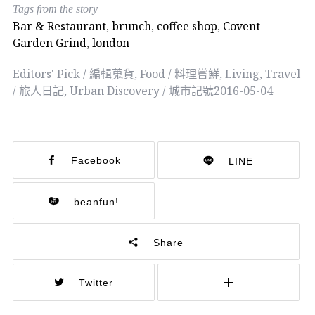
Tags from the story
Bar & Restaurant
,
brunch
,
coffee shop
,
Covent
Garden Grind
,
london
Editors' Pick / 編輯蒐貨
,
Food / 料理嘗鮮
,
Living
,
Travel
/ 旅人日記
,
Urban Discovery / 城市記號
2016-05-04
Facebook
LINE
beanfun!
Share
Twitter