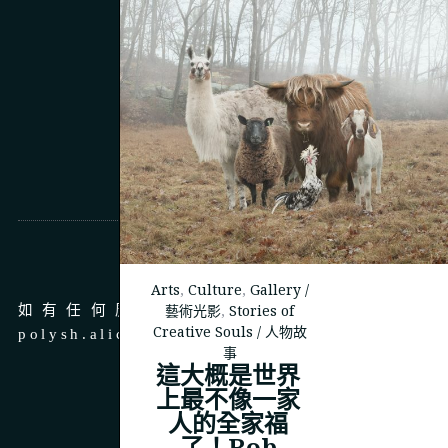
商務合作
Arts
,
Culture
,
Gallery /
藝術光影
,
Stories of
如有任何廣告、商務合作，請 email 至
Creative Souls / 人物故
polysh.alice@gmail.com
事
這大概是世界
上最不像一家
人的全家福
了！Rob
© 2023
THEPOLYSH.COM