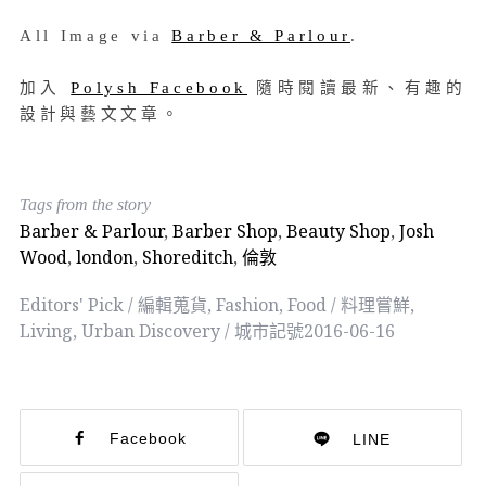
All Image via
Barber & Parlour
.
加入
Polysh Facebook
隨時閱讀最新、有趣的
設計與藝文文章。
Tags from the story
Barber & Parlour
,
Barber Shop
,
Beauty Shop
,
Josh
Wood
,
london
,
Shoreditch
,
倫敦
Editors' Pick / 編輯蒐貨
,
Fashion
,
Food / 料理嘗鮮
,
Living
,
Urban Discovery / 城市記號
2016-06-16
Facebook
LINE