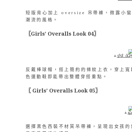
短版背心加上 oversize 吊帶褲，微露小
潮流的風格。
〖Girls’ Overalls Look 04〗
▲
小5（Cry
反戴棒球帽，搭上簡約的條紋上衣，穿上寬
色運動鞋即能帶出整體穿搭重點。
〖 Girls’ Overalls Look 05〗
▲
心
選擇黑色西裝不材質吊帶褲，呈現出女孩的