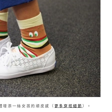
體增添一絲女孩的頑皮感（
更多穿搭細節
）。