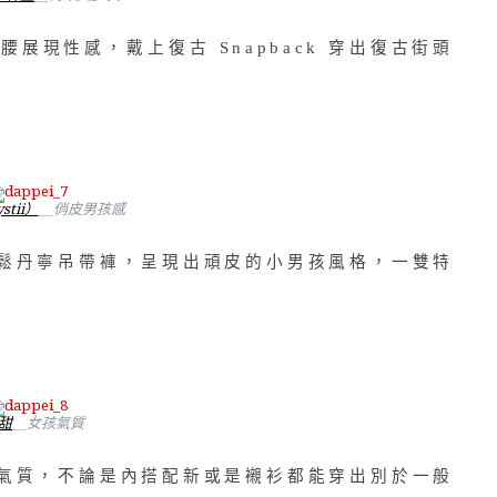
蠻腰展現性感，戴上復古 Snapback 穿出復古街頭
stii）
＿俏皮男孩感
鬆丹寧吊帶褲，呈現出頑皮的小男孩風格，一雙特
甜
＿女孩氣質
氣質，不論是內搭配新或是襯衫都能穿出別於一般