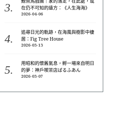
鯨魚馬戲團｜家的落定，在此處，或
在仍不可知的遠方：《人生海海》
2026-04-06
追尋日光的軌跡，在海風與樹影中棲
居：Fig Tree House
2026-03-13
用昭和的懷舊氣息，孵一場來自明日
的夢：神戶喫茶店ぱるふあん
2026-03-07