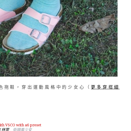
色拖鞋，穿出運動風格中的少女心（
更多穿搭細
N 林萱
＿街頭風少女