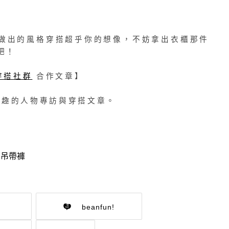
做出的風格穿搭超乎你的想像，不妨拿出衣櫃那件
吧！
飾穿搭社群
合作文章】
趣的人物專訪與穿搭文章。
,
吊帶褲
beanfun!