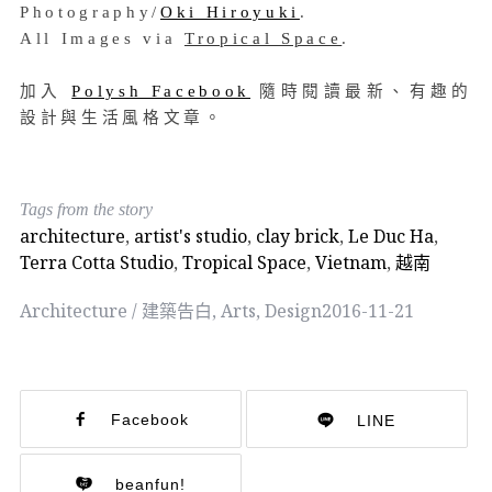
Photography/
Oki Hiroyuki
.
All Images via
Tropical Space
.
加入
Polysh Facebook
隨時閱讀最新、有趣的
設計與生活風格文章。
Tags from the story
architecture
,
artist's studio
,
clay brick
,
Le Duc Ha
,
Terra Cotta Studio
,
Tropical Space
,
Vietnam
,
越南
Architecture / 建築告白
,
Arts
,
Design
2016-11-21
Facebook
LINE
beanfun!