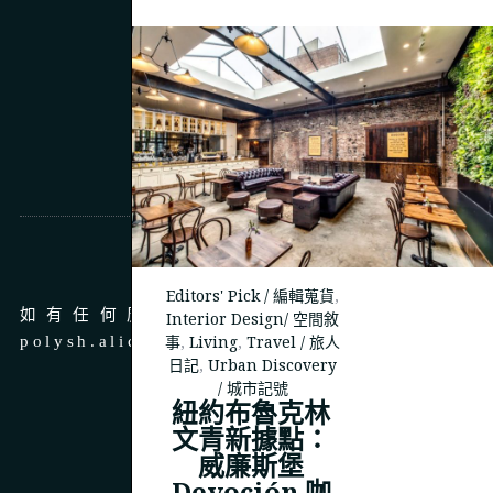
商務合作
Editors' Pick / 編輯蒐貨
,
如有任何廣告、商務合作，請 email 至
Interior Design/ 空間敘
事
,
Living
,
Travel / 旅人
polysh.alice@gmail.com
日記
,
Urban Discovery
/ 城市記號
紐約布魯克林
文青新據點：
威廉斯堡
© 2023
THEPOLYSH.COM
Devoción 咖