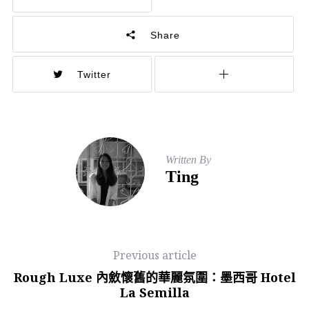
Share
Twitter
Written By
Ting
Previous article
Rough Luxe 內斂懷舊的華麗氛圍：墨西哥 Hotel
La Semilla