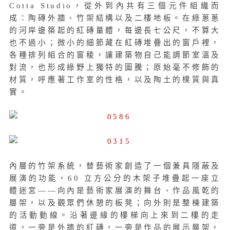
Cotta Studio，從外到內共有三個元件組織而
成：陶磚外牆、竹架結構以及二樓地板。在綠蔥蔥
的河岸邊築起的紅磚量體，每邊長七公尺，不算大
也不過小；微小的細節藏在紅磚堆疊出的窗戶裡，
各種排列組合的窗稜，讓建築物自己能調節室溫及
對流，也形成綠野上獨特的圖騰；原始毫不修飾的
材質，呼應著工作室的性格，以及陶土的樸質與真
實。
內層的竹架系統，替藝術家創造了一個兼具隱蔽及
展演的功能，60 立方公分的木架子堆疊起一座立
體迷宮——向內是藝術家展演的舞台、作品風乾的
層架，以及觀眾們休憩的板凳；向外則是整棟建築
的活動動線。沿著邊緣的樓梯向上來到二樓的走
道，一旁是外牆的紅磚，一旁是作品的展示層架，