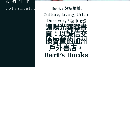
如有任何廣告、商務合作，請 email 至
Book / 好讀推薦
,
polysh.alice@gmail.com
Culture
,
Living
,
Urban
Discovery / 城市記號
讓陽光曬曬書
頁：以誠信交
換智慧的加州
© 2023
THEPOLYSH.COM
戶外書店，
Bart’s Books
BACK TO TOP