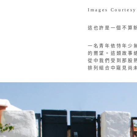
Images Courtesy
這也許是一個不算
一名青年依恃年少
的嚮望。這類故事
從中我們受到那股
排列組合中窺見尚