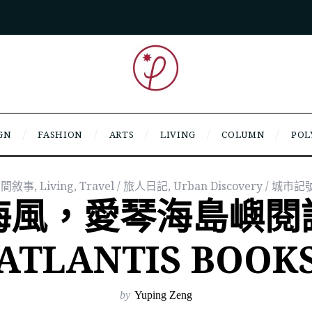
GN
FASHION
ARTS
LIVING
COLUMN
POL
/ 空間敘事
,
Living
,
Travel / 旅人日記
,
Urban Discovery / 城市記
海風，愛琴海島嶼閱
ATLANTIS BOOK
by
Yuping Zeng