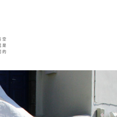
行空
或是
同的