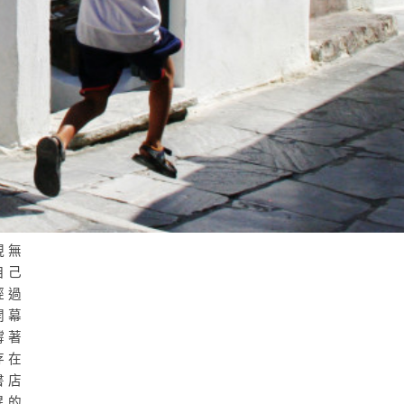
現無
自己
經過
開幕
撐著
存在
書店
異的