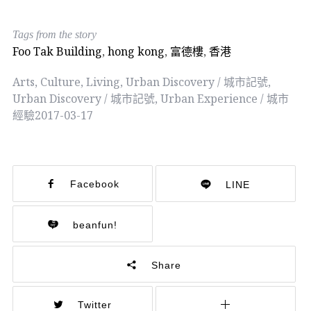
Tags from the story
Foo Tak Building
,
hong kong
,
富德樓
,
香港
Arts
,
Culture
,
Living
,
Urban Discovery / 城市記號
,
Urban Discovery / 城市記號
,
Urban Experience / 城市
經驗
2017-03-17
Facebook
LINE
beanfun!
Share
Twitter