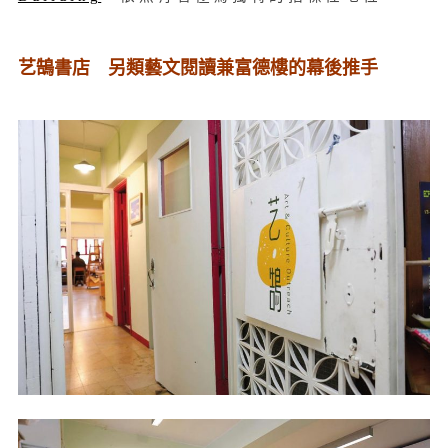
艺鵠書店 另類藝文閱讀兼富德樓的幕後推手