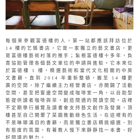
每個來參觀富德樓的人，第一站都應該拜訪位於
14 樓的艺鵠書店，它是一家獨立的藝文書店，更
是富德樓藝術村落的推手；紮根富德樓十多年，負
責協助管理各個藝文單位的申請與進駐。它本來位
於富德樓 1 樓，精選藝術和當代文化相關的中英
文書籍，直到 2014 年重新整頓，搬至 14 樓更
廣的空間，除了繼續主力經營書店，亦開闢了活動
空間、甚至把窗邊空間變成咖啡室一角，以自助型
態提供讀者咖啡與茶，創造閒適的閱讀空間。店裡
不定期舉行展覽及讀書會支持藝文創作及發展，頂
樓甚至自己開墾了菜園推動綠色生活，在這裡有的
不是琳瑯滿目的書籍，而是獨立書店精挑細選、別
有態度的氛圍，有著教人慢下來靜靜找一本書、好
好閱讀的魅力。