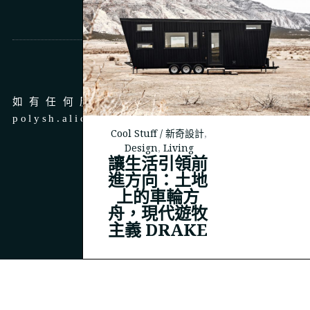
商務合作
如有任何廣告、商務合作，請 email 至
polysh.alice@gmail.com
Cool Stuff / 新奇設計
,
Design
,
Living
讓生活引領前
進方向：土地
上的車輪方
© 2023
THEPOLYSH.COM
舟，現代遊牧
主義 DRAKE
BACK TO TOP