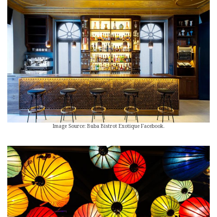
Image Source: Buba Bistrot Exotique Facebook.