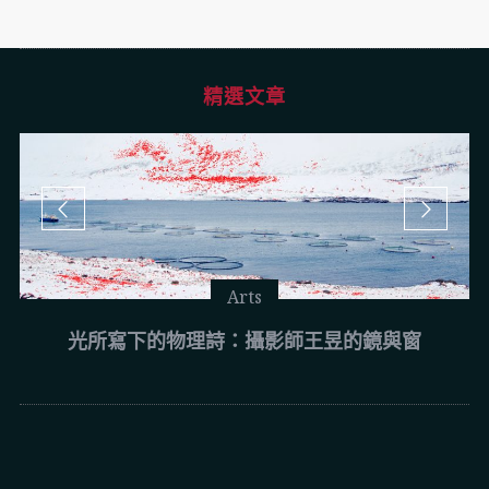
精選文章
Arts
光所寫下的物理詩：攝影師王昱的鏡與窗