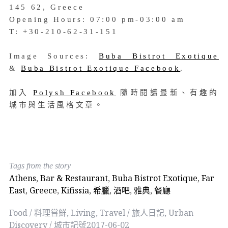
145 62, Greece
Opening Hours: 07:00 pm-03:00 am
T: +30-210-62-31-151
Image Sources:
Buba Bistrot Exotique
&
Buba Bistrot Exotique Facebook
.
加入
Polysh Facebook
隨時閱讀最新、有趣的
城市與生活風格文章。
Tags from the story
Athens
,
Bar & Restaurant
,
Buba Bistrot Exotique
,
Far
East
,
Greece
,
Kifissia
,
希臘
,
酒吧
,
雅典
,
餐廳
Food / 料理嘗鮮
,
Living
,
Travel / 旅人日記
,
Urban
Discovery / 城市記號
2017-06-02