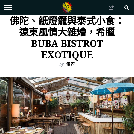
佛陀、紙燈籠與泰式小食：
遠東風情大雜燴，希臘
BUBA BISTROT
EXOTIQUE
by
陳容