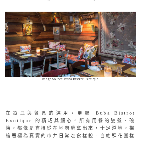
Image Source: Buba Bistrot Exotique.
在器皿與餐具的選用，更顯 Buba Bistrot
Exotique 的精巧與細心。所有用餐的瓷盤、碗
筷，都像是直接從在地廚房拿出來，十足道地，描
繪著極為真實的市井日常吃食樣貌。白底鮮花圖樣