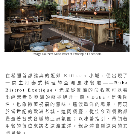
Image Source: Buba Bistrot Exotique Facebook.
在希臘首都雅典的近郊 Kifissia 小城，便出現了
一間主打泰式料理的亞洲風味餐廳——
Buba
Bistrot Exotique
，光是從餐廳的命名就可以看
出經營者對亞洲的癡迷絕非一般。Buba，是佛陀
名，也象徵著祝福的意味，遠渡重洋的場景，再現
於當世紀的歐洲老城。這間餐廳，從空今到餐點都
豐盈著各式各樣的亞洲氛圍；以味蕾指引，帶領著
用餐的每位來訪者遠渡重洋，親身體會到遠東的異
國風情。