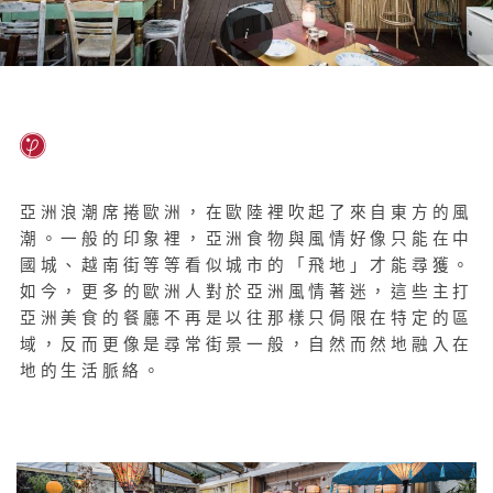
亞洲浪潮席捲歐洲，在歐陸裡吹起了來自東方的風
潮。一般的印象裡，亞洲食物與風情好像只能在中
國城、越南街等等看似城市的「飛地」才能尋獲。
如今，更多的歐洲人對於亞洲風情著迷，這些主打
亞洲美食的餐廳不再是以往那樣只侷限在特定的區
域，反而更像是尋常街景一般，自然而然地融入在
地的生活脈絡。