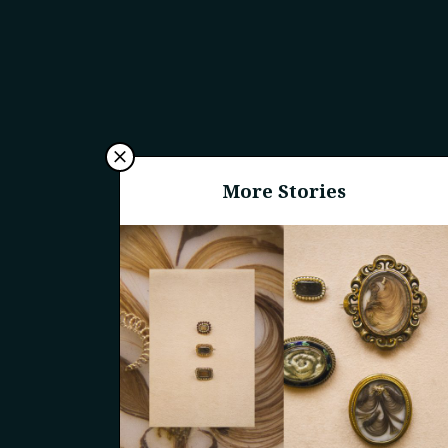
More Stories