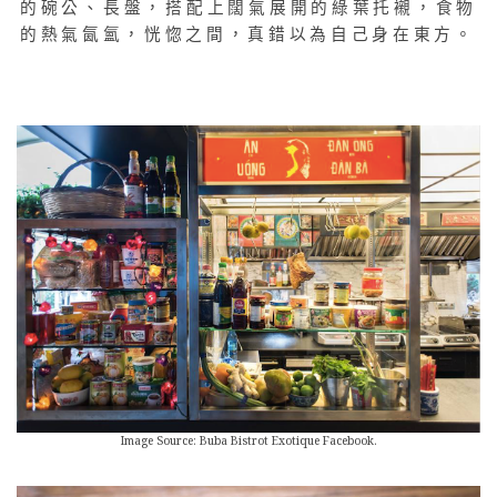
的碗公、長盤，搭配上闊氣展開的綠葉托襯，食物
的熱氣氤氳，恍惚之間，真錯以為自己身在東方。
Image Source: Buba Bistrot Exotique Facebook.