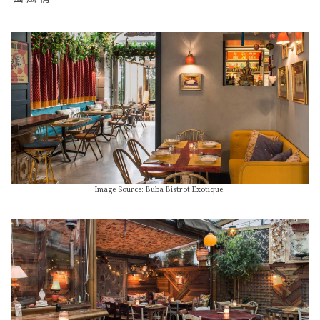
Image Source: Buba Bistrot Exotique.