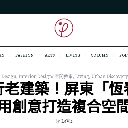
GN
FASHION
ARTS
LIVING
COLUMN
POL
,
Design
,
Interior Design/ 空間敘事
,
Living
,
Urban Discove
行老建築！屏東「恆
用創意打造複合空
by
LaVie