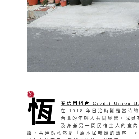
恆
春信用組合 Credit Union B
在 1918 年日治時期是當
台北的年輕人共同經營，成員
及身兼另一間民宿主人的室
識，共通點竟然是「原本咖啡廳的熟客」。