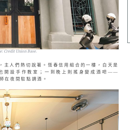
: Credit Union Base.
，主人們熱切說著。恆春信用組合的一樓，白天是
也開設手作教室；一到晚上則搖身變成酒吧——
老師在夜間駐點調酒。