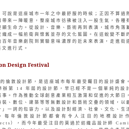
，可說是這座城市一年之中最舒服的時候；正因不算過
嶼帶來一陣暖意，整座城市彷彿被注入一股生氣，各種
更顯生命力。從設計、音樂、藝術再到表演，城市角落
交織成一幅前衛與懷舊並存的文化藍圖。在這蛻變不斷
的百年音樂劇院到實驗意味濃厚的近未來表演，走進街
藝文進行式。
 Design Festival
日開幕的倫敦設計節，是這座城市每年最受矚目的設計盛會
今舉辦第 14 年屆的設計節，早已經不是一個單純的設
盛事。作為推動全球創意產業相互激蕩和促進的大節日
時裝、數位、建築等等無數設計和藝術交疊的領域，以
計」一詞的包容力，以及設計對經濟、社會、文化、生
。每年倫敦設計節都會有令人注目的地標設計
rojects），而今年最受注目的莫過於紡織品設計師 Camil