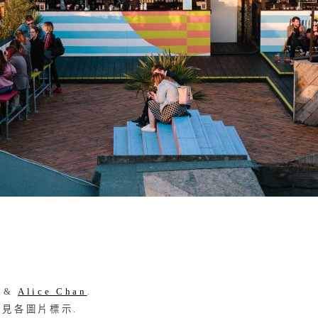
&
Alice Chan
.
 見各圖片標示.