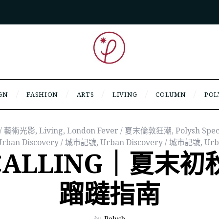
GN
FASHION
ARTS
LIVING
COLUMN
POL
y / 藝術光影
,
Living
,
London Fever / 夏末倫敦狂潮
,
Polysh Spec
Urban Discovery / 城市記號
,
Urban Discovery / 城市記號
,
Urb
 CALLING｜夏末
蹓躂指南
by
Polysh