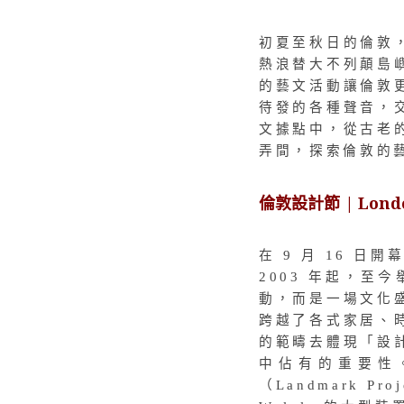
初夏至秋日的倫敦
熱浪替大不列顛島
的藝文活動讓倫敦
待發的各種聲音，
文據點中，從古老
弄間，探索倫敦的
倫敦設計節 | London
在 9 月 16 
2003 年起，至
動，而是一場文化
跨越了各式家居、
的範疇去體現「設
中佔有的重要性
（Landmark P