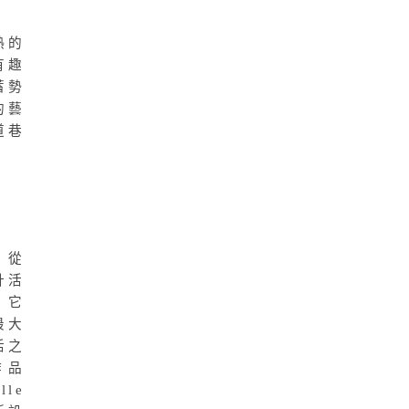
熱的
有趣
蓄勢
的藝
道巷
。從
計活
，它
最大
活之
作品
le