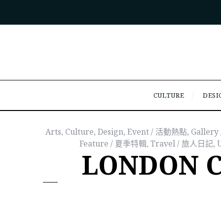
CULTURE
DESI
Arts
,
Culture
,
Design
,
Event / 活動熱點
,
Galler
Feature / 夏季特輯
,
Travel / 旅人日記
,
LONDON