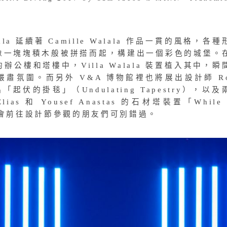
INI Living 2017 by Sam Jacob x MINI/ ‘Transmis
lala 延續著 Camille Walala 作品一貫的風格，各
像一塊塊積木般被拼搭而起，構建出一個彩色的城堡。
公樓和塔樓中，Villa Walala 裝置植入其中，瞬
肅氛圍。而另外 V&A 博物館裡也將展出設計師 Ro
作品「起伏的掛毯」（Undulating Tapestry），以及
as 和 Yousef Anastas 的石材塔裝置「While 
機會前往設計節參觀的朋友們可別錯過。