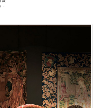
菲斯設
亮、