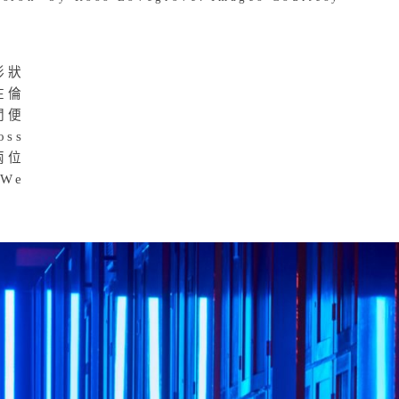
sion’ by Ross Lovegrove. Images Courtesy
種形狀
在倫
間便
ss
兩位
We