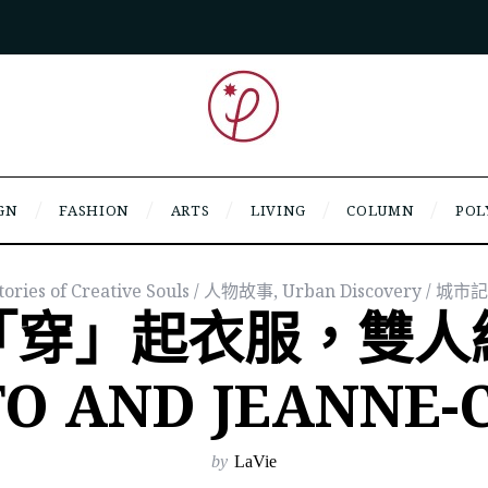
GN
FASHION
ARTS
LIVING
COLUMN
POL
tories of Creative Souls / 人物故事
,
Urban Discovery / 城市
「穿」起衣服，雙人
TO AND JEANNE-
by
LaVie