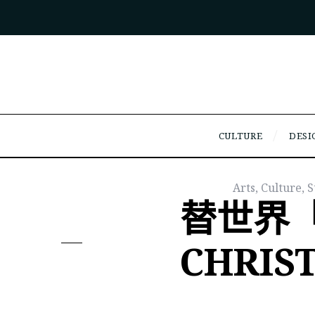
CULTURE
DESI
Arts
,
Culture
,
S
替世界
CHRIS