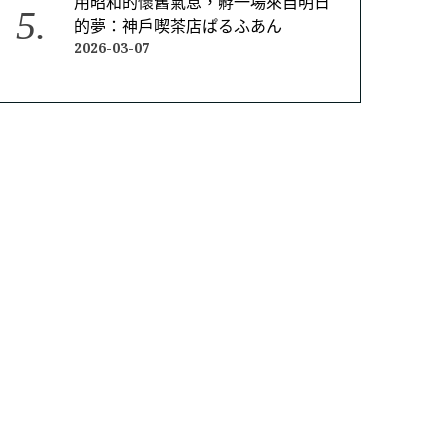
用昭和的懷舊氣息，孵一場來自明日
的夢：神戶喫茶店ぱるふあん
2026-03-07