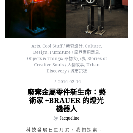
Arts
,
Cool Stuff / 新奇設計
,
Culture
,
Design
,
Furniture / 摩登家用器具
,
Objects & Things/ 器物大小事
,
Stories of
Creative Souls / 人物故事
,
Urban
Discovery / 城市記號
2016-02-16
廢棄金屬零件新生命：藝
術家 +BRAUER 的燈光
機器人
by
Jacqueline
科技發展日星月異，我們探索宇宙穹宇觀測重力與量子力學；我們深入人體試圖在微觀中解析生物奧秘；我們發展…