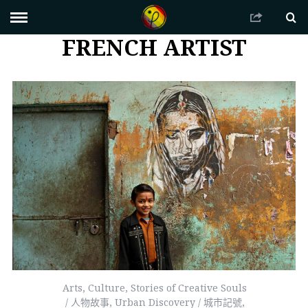
FRENCH ARTIST
Arts
,
Culture
,
Stories of Creative Souls
/ 人物故事
,
Urban Discovery / 城市記號
,