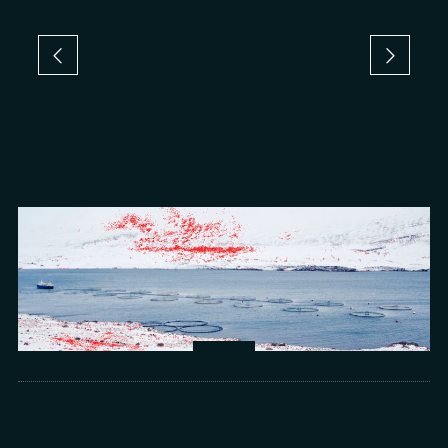
Arts
光所寫下的物理詩：攝影師王昱的鏡與窗