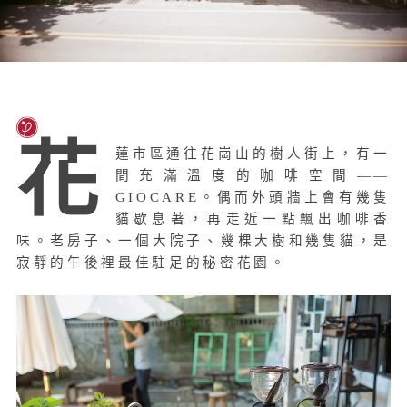
花
蓮市區通往花崗山的樹人街上，有一
間充滿溫度的咖啡空間——
GIOCARE。偶而外頭牆上會有幾隻
貓歇息著，再走近一點飄出咖啡香
味。老房子、一個大院子、幾棵大樹和幾隻貓，是
寂靜的午後裡最佳駐足的秘密花園。