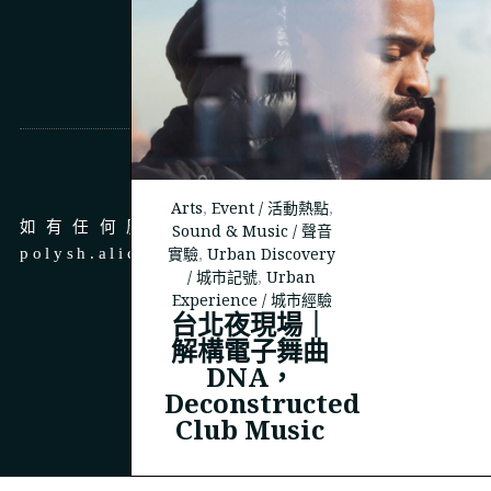
商務合作
Arts
,
Event / 活動熱點
,
如有任何廣告、商務合作，請 email 至
Sound & Music / 聲音
實驗
,
Urban Discovery
polysh.alice@gmail.com
/ 城市記號
,
Urban
Experience / 城市經驗
台北夜現場｜
解構電子舞曲
DNA，
© 2023
THEPOLYSH.COM
Deconstructed
Club Music
BACK TO TOP