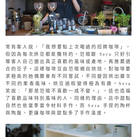
常有客人說，「我想要點上次喝過的招牌咖啡」，
但因為每次烘豆都是獨特的，范暄跟 Sera 只好引
導客人自己選出真正喜歡的風味或產地，再推薦適
合的豆子。店裡咖啡豆由范暄親自烘焙，對咖啡要
求極高的她偶爾會有不同嘗試，不同變因烘出層次
不同的果香風味，烘豆過程變得極為有趣，Sera
笑說：「那是范暄不喜歡一成不變。」，這也造福
了喜歡品味特別風味的人，同樣的理由，店中甜點
自然也依當季當令材料手作，而 Sera 手捏的陶杯
與陶盤，更讓咖啡與甜點多了手作溫度。