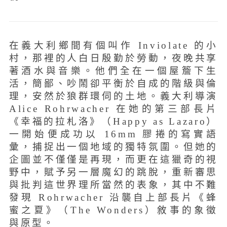
在義大利鄉間有個叫作 Inviolate 的小
村，那裡的人白日殷勤於勞動，夜晚共享
著酒水與音樂。他們全在一個屋簷下生
活，簡鄙、吵鬧卻平衡於自成的階級與倫
理，安然於狼群環伺的土地。義大利導演
Alice Rohrwacher 在她的第三部長片
《幸福的拉札洛》（Happy as Lazaro）
一開始便成功以 16mm 膠捲的寫實語
彙，捕捉出一個地域的獨特氛圍。但她的
企圖並不僅僅是再現，而更在這獵奇的視
野中，賦予另一層魔幻的跳脫，重新審思
與批判這世界理所當然的表象，其中不難
發現 Rohrwacher 沿襲自上部長片《蜂
蜜之夏》（The Wonders）敘事的象徵
與原型。