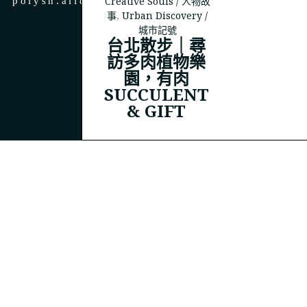
Creative Souls / 人物故
polysh.alice@gmail.com
事
,
Urban Discovery /
城市記號
台北散步｜尋
訪多肉植物樂
園，有肉
© 2023
THEPOLYSH.COM
SUCCULENT
& GIFT
BACK TO TOP