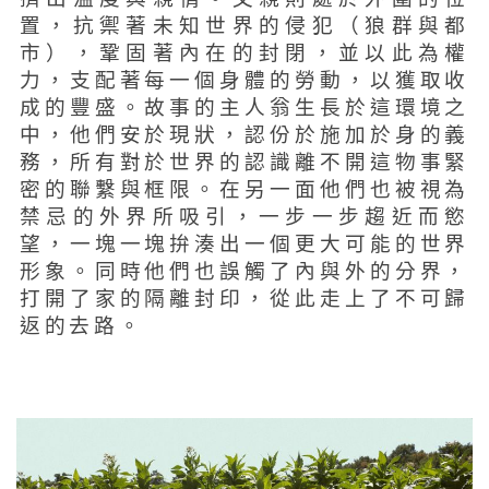
置，抗禦著未知世界的侵犯（狼群與都
市），鞏固著內在的封閉，並以此為權
力，支配著每一個身體的勞動，以獲取收
成的豐盛。故事的主人翁生長於這環境之
中，他們安於現狀，認份於施加於身的義
務，所有對於世界的認識離不開這物事緊
密的聯繫與框限。在另一面他們也被視為
禁忌的外界所吸引，一步一步趨近而慾
望，一塊一塊拚湊出一個更大可能的世界
形象。同時他們也誤觸了內與外的分界，
打開了家的隔離封印，從此走上了不可歸
返的去路。