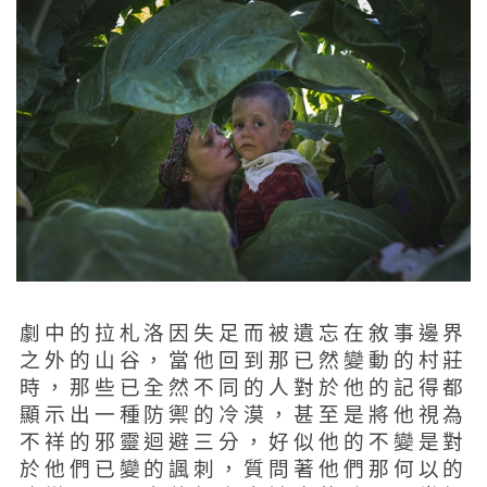
劇中的拉札洛因失足而被遺忘在敘事邊界
之外的山谷，當他回到那已然變動的村莊
時，那些已全然不同的人對於他的記得都
顯示出一種防禦的冷漠，甚至是將他視為
不祥的邪靈迴避三分，好似他的不變是對
於他們已變的諷刺，質問著他們那何以的