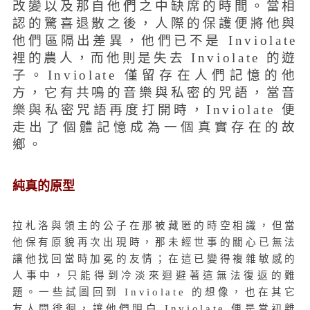
改變以及那自他們之中缺席的時間。當相
認的驚喜退散之後，人際的保護便將他與
他們區隔出差異，他們已不是 Inviolate
裡的農人，而他則是失去 Inviolate 的遊
子。Inviolate 僅留存在人們記憶的他
方，它有共鳴的音樂與私密的咒語，當音
樂與私密咒語再度打開時，Inviolate 便
走出了個體記憶成為一個真實存在的故
鄉。
純真的原型
拉札洛與領主的公子在那被藏匿的時空相識，但當
他保有原貌再次出現時，那未經世事的關心已無法
讓他找回當時加冕的友情；在這已變得複雜敏感的
人事中，只能得到冷淡來迴避著這無法復返的難
題。一些試圖回到 Inviolate 的想像，也在其它
友人間徘徊，讓他們明白 Inviolate 便是當初離