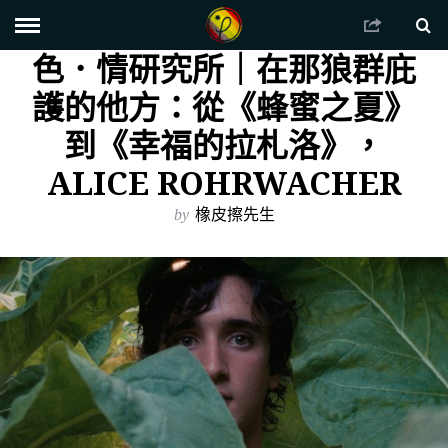
色．情研究所｜在那狼群庇
護的他方：從《蜂蜜之夏》
到《幸福的拉札洛》，
ALICE ROHRWACHER
by
橡皮擦先生