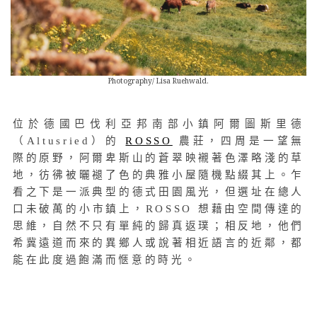
Photography/ Lisa Ruehwald.
位於德國巴伐利亞邦南部小鎮阿爾圖斯里德
（Altusried）的
ROSSO
農莊，四周是一望無
際的原野，阿爾卑斯山的蒼翠映襯著色澤略淺的草
地，彷彿被曬褪了色的典雅小屋隨機點綴其上。乍
看之下是一派典型的德式田園風光，但選址在總人
口未破萬的小市鎮上，ROSSO 想藉由空間傳達的
思維，自然不只有單純的歸真返璞；相反地，他們
希冀遠道而來的異鄉人或說著相近語言的近鄰，都
能在此度過飽滿而愜意的時光。