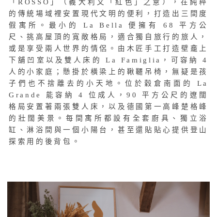
「ROSSO」（義大利文「紅色」之意），在純粹
的傳統場域裡安置現代文明的便利，打造出三間度
假寓所。最小的 La Bella 便擁有 68 平方公
尺、挑高屋頂的寬敞格局，適合獨自旅行的旅人，
或是享受兩人世界的情侶。由木匠手工打造壁龕上
下舖凹室以及雙人床的 La Famiglia，可容納 4
人的小家庭；懸掛於橫梁上的鞦韆吊椅，無疑是孩
子們也不捨離去的小天地。位於穀倉南面的 La
Grande 能容納 4 位成人，90 平方公尺的遼闊
格局安置著兩張雙人床，以及德國第一高峰楚格峰
的壯闊美景。每間寓所都設有全套廚具、獨立浴
缸、淋浴間與一個小陽台，甚至還貼貼心提供登山
探索用的後背包。