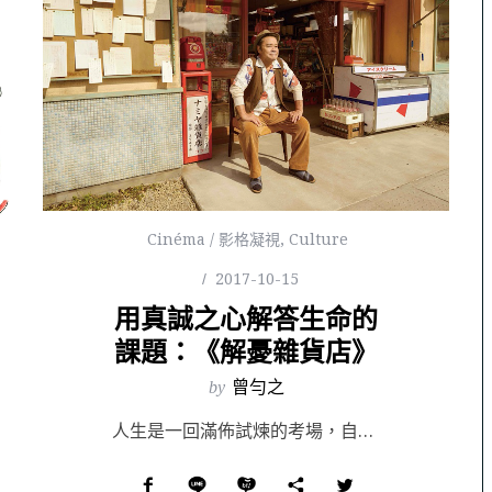
Cinéma / 影格凝視
,
Culture
2017-10-15
用真誠之心解答生命的
課題：《解憂雜貨店》
by
曾勻之
人生是一回滿佈試煉的考場，自出生開始，胸前便嵌著一張以自己為名的准考證，帶著難題與迷惑遊走其中，彼此...