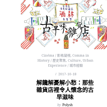
Cinéma / 影格凝視
,
Comma in
History / 歷史聚焦
,
Culture
,
Urban
Experience / 城市經驗
2017-10-18
解饞解憂解小愁：那些
雜貨店裡令人懷念的古
早滋味
by
Polysh