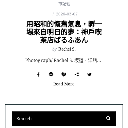
市記號
2026-03-07
用昭和的懷舊氣息，孵一
場來自明日的夢：神戶喫
茶店ぱるふあん
by
Rachel S.
Photograph/ Rachel S. 坂道、洋館、粼粼波光遙映著山林，往往是外地人對神戶港灣的...
Read More