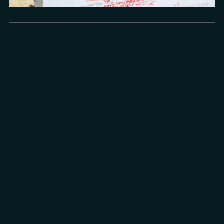
Arts
光所寫下的物理詩：攝影師王昱的鏡與窗