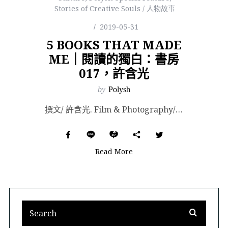
Stories of Creative Souls / 人物故事
2019-05-31
5 BOOKS THAT MADE
ME｜閱讀的獨白：書房
017，許含光
by
Polysh
撰文/ 許含光. Film & Photography/ Manchi. Special t...
Read More