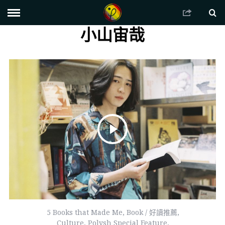
小山宙哉
5 Books that Made Me
,
Book / 好讀推薦
,
Culture
,
Polysh Special Feature
,