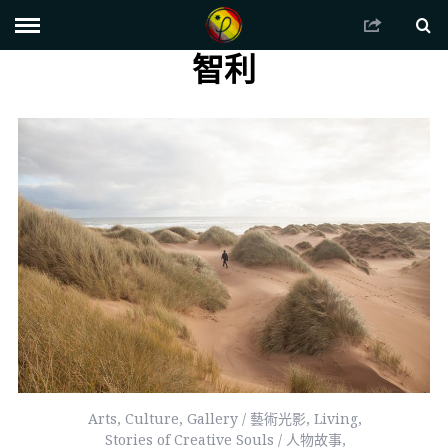
智利
Arts
,
Culture
,
Gallery / 藝術光影
,
Living
,
Stories of Creative Souls / 人物故事
,