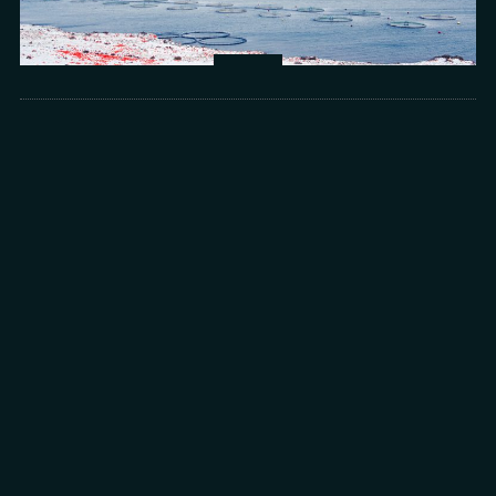
Arts
光所寫下的物理詩：攝影師王昱的鏡與窗