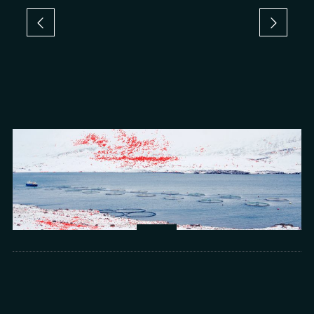
Arts
光所寫下的物理詩：攝影師王昱的鏡與窗