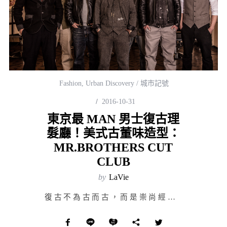
Fashion
,
Urban Discovery / 城市記號
2016-10-31
東京最 MAN 男士復古理
髮廳！美式古董味造型：
MR.BROTHERS CUT
CLUB
by
LaVie
復古不為古而古，而是崇尚經典之美，傳承原有精神，在新的世代中翻新並將之發揚光大。東京 MR.BROT…