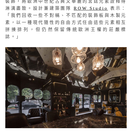
裝飾，將歐洲中世紀古典又華麗的宮廷元素詮釋得
淋漓盡致。設計兼建築團隊
ROW Studio
表示：
「我們回收一些不對稱、不匹配的裝飾板與木製元
素，以一種現代隨性的自由方式任由這些元素相互
拼揍排列，但仍然保留傳統歐洲王權的莊嚴標
誌。」