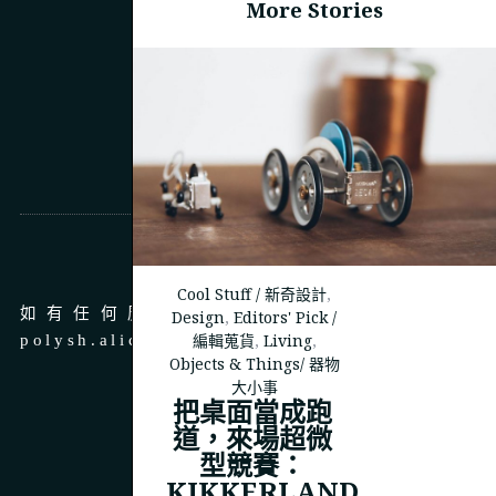
More Stories
商務合作
Cool Stuff / 新奇設計
,
如有任何廣告、商務合作，請 email 至
Design
,
Editors' Pick /
編輯蒐貨
,
Living
,
polysh.alice@gmail.com
Objects & Things/ 器物
大小事
把桌面當成跑
道，來場超微
型競賽：
© 2023
THEPOLYSH.COM
KIKKERLAND