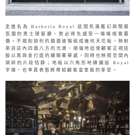
走進名為 Barbería Royal 這間充滿魔幻與頹廢
氛圍的男士理髮廳，勢必得先感受一場場視覺震
懾。不規則排列的鏡面玻璃組成幾何天花板，映射
來自店內四面八方的光源，頑強地迫使顧客正視這
股以黑與金打造的耀眼奢華感，同時也映照空間內
瑣碎的片段恬靜；地板以六角形地磚鋪設 Royal
字樣，也率真表態將帶給顧客皇室般的享受。