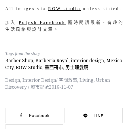
All images via
ROW studio
unless stated.
加入
Polysh Facebook
隨時閱讀最新、有趣的
生活風格與設計文章。
Tags from the story
Barber Shop
,
Barberia Royal
,
interior design
,
Mexico
City
,
ROW Studio
,
墨西哥市
,
男士理髮廳
Design
,
Interior Design/ 空間敘事
,
Living
,
Urban
Discovery / 城市記號
2016-11-07
Facebook
LINE