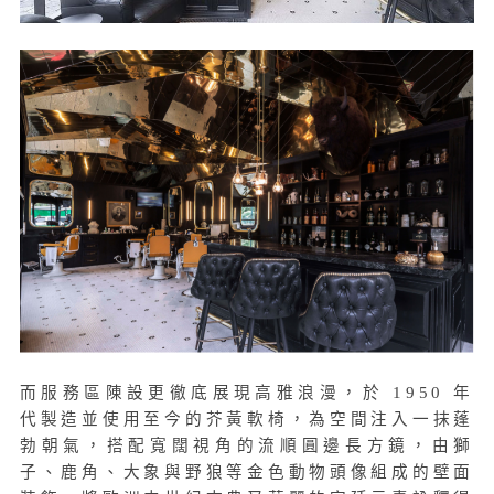
而服務區陳設更徹底展現高雅浪漫，於 1950 年
代製造並使用至今的芥黃軟椅，為空間注入一抹蓬
勃朝氣，搭配寬闊視角的流順圓邊長方鏡，由獅
子、鹿角、大象與野狼等金色動物頭像組成的壁面