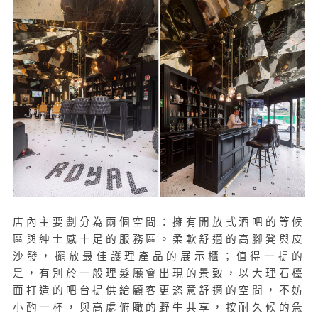
店內主要劃分為兩個空間：擁有開放式酒吧的等候
區與紳士感十足的服務區。柔軟舒適的高腳凳與皮
沙發，擺放最佳護理產品的展示櫃；值得一提的
是，有別於一般理髮廳會出現的景致，以大理石檯
面打造的吧台提供給顧客更恣意舒適的空間，不妨
小酌一杯，與高處俯瞰的野牛共享，按耐久候的急