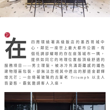
在
四周環繞著高級飯店的墨西哥城中
心，鄰近一座世上最大都市公園，有
個低調卻耀眼的存在座落城市一隅，
提供如同它的地理位置般頂級舒適的
服務項目——男士理髮。被冰冷充滿距離感的鐵色
建物隱蔽包裝，卻無法忽視其中透出的那道金碧輝
煌光芒；一台倚著玻璃的古董老 Triumph 以主人
翁姿態，霸氣邀請客人入座。