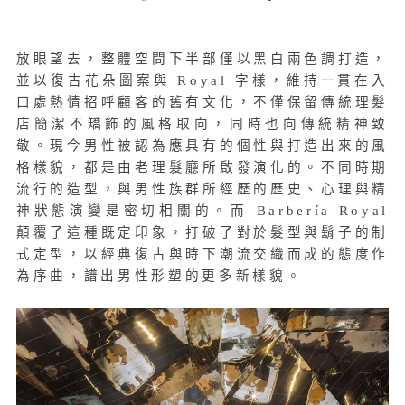
放眼望去，整體空間下半部僅以黑白兩色調打造，
並以復古花朵圖案與 Royal 字樣，維持一貫在入
口處熱情招呼顧客的舊有文化，不僅保留傳統理髮
店簡潔不矯飾的風格取向，同時也向傳統精神致
敬。現今男性被認為應具有的個性與打造出來的風
格樣貌，都是由老理髮廳所啟發演化的。不同時期
流行的造型，與男性族群所經歷的歷史、心理與精
神狀態演變是密切相關的。而 Barbería Royal
顛覆了這種既定印象，打破了對於髮型與鬍子的制
式定型，以經典復古與時下潮流交織而成的態度作
為序曲，譜出男性形塑的更多新樣貌。