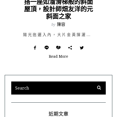
搭一座如溜滑梯般的斜面
屋頂，設計師畑友洋的元
斜面之家
by
陳容
陽光迤邐入內，大片金黃揮灑在滿室木頭色的地板與牆面，傍山而居；迎面而來的是居高臨下、遼闊的遠景。日本…
Read More
近期文章