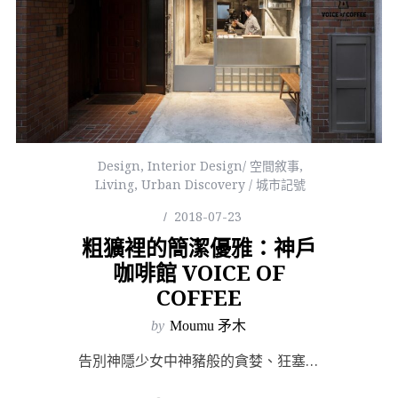
Design
,
Interior Design/ 空間敘事
,
Living
,
Urban Discovery / 城市記號
2018-07-23
粗獷裡的簡潔優雅：神戶
咖啡館 VOICE OF
COFFEE
by
Moumu 矛木
告別神隱少女中神豬般的貪婪、狂塞、猛嚥，如今我們終於能夠靜下來，好好凝視、清理、告別再迎接自己。過去...