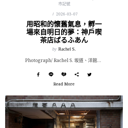
市記號
2026-03-07
用昭和的懷舊氣息，孵一
場來自明日的夢：神戶喫
茶店ぱるふあん
by
Rachel S.
Photograph/ Rachel S. 坂道、洋館、粼粼波光遙映著山林，往往是外地人對神戶港灣的...
Read More