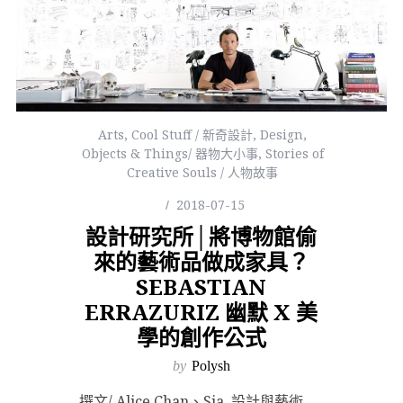
Arts
,
Cool Stuff / 新奇設計
,
Design
,
Objects & Things/ 器物大小事
,
Stories of
Creative Souls / 人物故事
2018-07-15
設計研究所│將博物館偷
來的藝術品做成家具？
SEBASTIAN
ERRAZURIZ 幽默 X 美
學的創作公式
by
Polysh
撰文/ Alice Chan、Sia. 設計與藝術一直都是詮釋視覺美學的通道，除了作品的輪廓與外觀，...