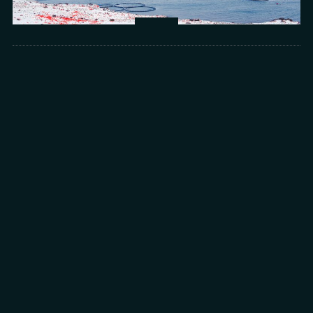
Arts
光所寫下的物理詩：攝影師王昱的鏡與窗