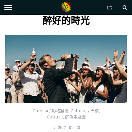
醉好的時光
Cinéma / 影格凝視
,
Column / 專欄
,
Culture
,
鯨魚馬戲團
2021-02-20