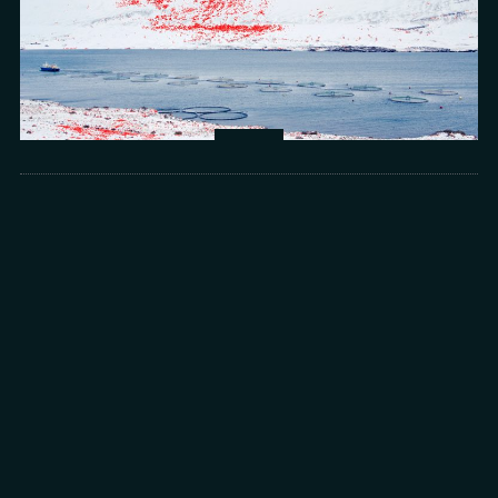
Arts
光所寫下的物理詩：攝影師王昱的鏡與窗