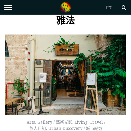
雅法
Arts
,
Gallery / 藝術光影
,
Living
,
Travel /
旅人日記
,
Urban Discovery / 城市記號