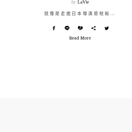
by
LaVie
就像是走進日本導演是枝裕和《海街日記》中那平緩又沉靜的鏡頭中！這是初入「緩慢．花蓮文創」時腦中所閃過…
Read More