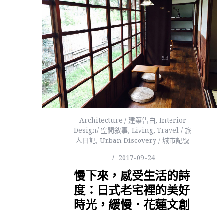
Architecture / 建築告白
,
Interior
Design/ 空間敘事
,
Living
,
Travel / 旅
人日記
,
Urban Discovery / 城市記號
2017-09-24
慢下來，感受生活的詩
度：日式老宅裡的美好
時光，緩慢．花蓮文創