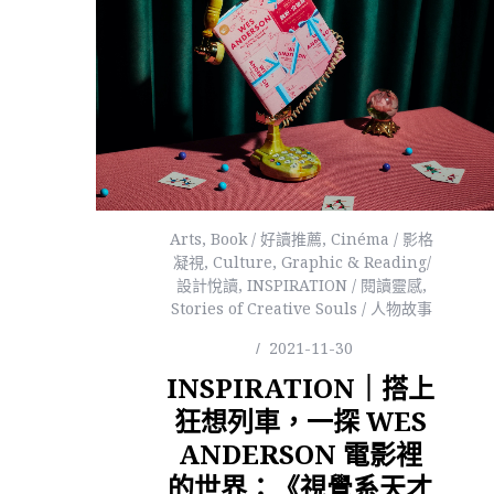
Arts
,
Book / 好讀推薦
,
Cinéma / 影格
凝視
,
Culture
,
Graphic & Reading/
設計悅讀
,
INSPIRATION / 閱讀靈感
,
Stories of Creative Souls / 人物故事
2021-11-30
INSPIRATION｜搭上
狂想列車，一探 WES
ANDERSON 電影裡
的世界：《視覺系天才