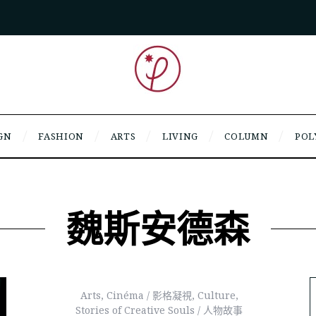
GN
FASHION
ARTS
LIVING
COLUMN
POL
魏斯安德森
Arts
,
Cinéma / 影格凝視
,
Culture
,
Stories of Creative Souls / 人物故事