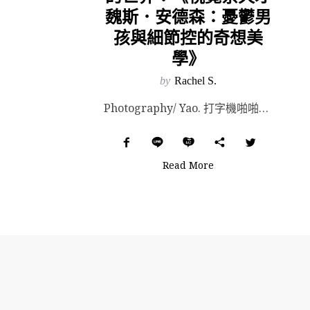
魏斯．安德森：憂鬱男
孩與細節控的奇想美
學》
by
Rachel S.
Photography/ Yao. 打字機啪啪來回推著紙張前進，人來人往在泡泡糖似的玲瓏空間內高談闊...
Read More