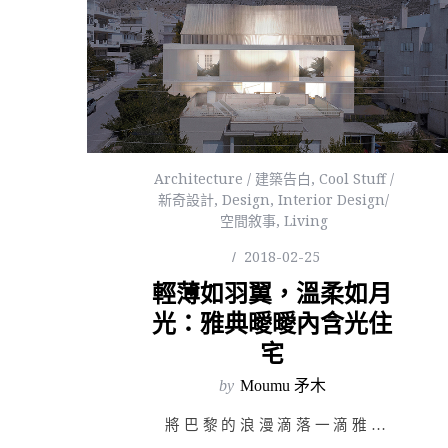
Architecture / 建築告白
,
Cool Stuff /
新奇設計
,
Design
,
Interior Design/
空間敘事
,
Living
2018-02-25
輕薄如羽翼，溫柔如月
光：雅典曖曖內含光住
宅
by
Moumu 矛木
將巴黎的浪漫滴落一滴雅典式的古雅，彷若古希臘建築的舊曲新唱。位於雅典市近郊內的格利法扎…