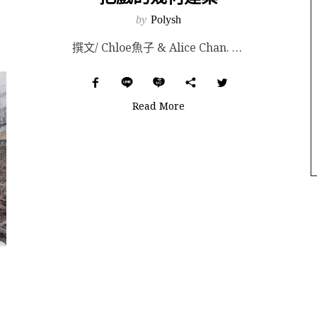
by
Polysh
撰文/ Chloe魚子 & Alice Chan. Image Sources: Archi...
Read More