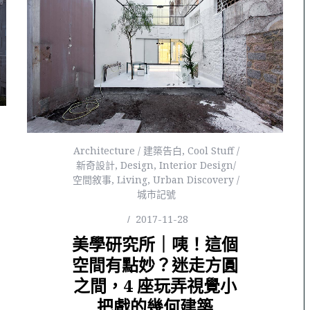
Architecture / 建築告白
,
Cool Stuff /
新奇設計
,
Design
,
Interior Design/
空間敘事
,
Living
,
Urban Discovery /
城市記號
2017-11-28
美學研究所｜咦！這個
空間有點妙？迷走方圓
之間，4 座玩弄視覺小
把戲的幾何建築