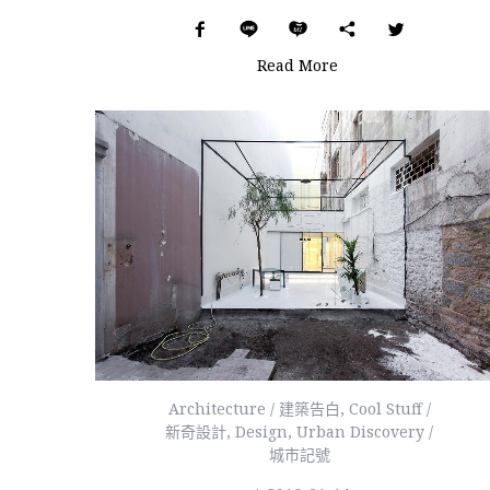
Read More
Architecture / 建築告白
,
Cool Stuff /
新奇設計
,
Design
,
Urban Discovery /
城市記號