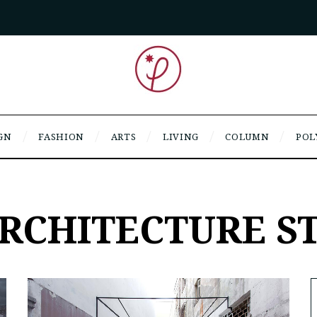
GN
FASHION
ARTS
LIVING
COLUMN
POL
ARCHITECTURE S