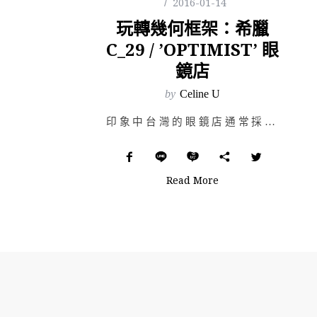
2016-01-14
玩轉幾何框架：希臘
C_29 / ’OPTIMIST’ 眼
鏡店
by
Celine U
印象中台灣的眼鏡店通常採開放式或玻璃門兩種，大而顯眼的招牌及懸掛在店面上方的特價紅布幔是在地特色，展…
Read More