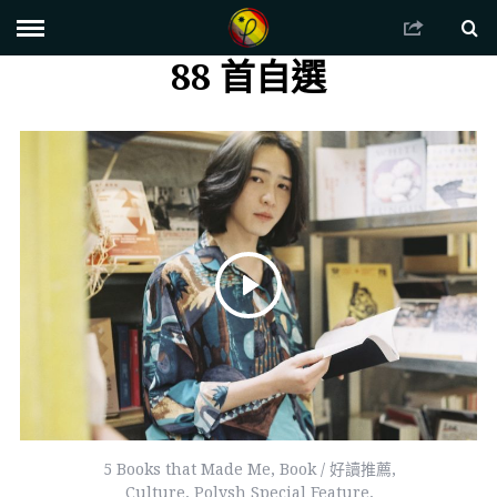
88 首自選
5 Books that Made Me
,
Book / 好讀推薦
,
Culture
,
Polysh Special Feature
,