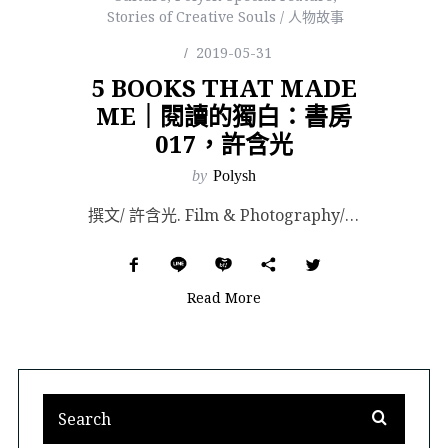
Stories of Creative Souls / 人物故事
2019-05-31
5 BOOKS THAT MADE
ME｜閱讀的獨白：書房
017，許含光
by
Polysh
撰文/ 許含光. Film & Photography/ Manchi. Special t...
Read More