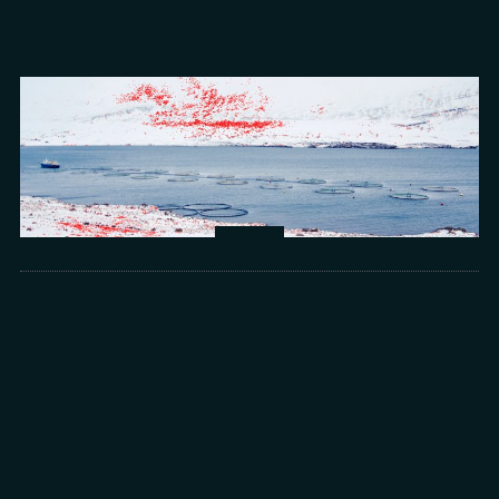
Arts
光所寫下的物理詩：攝影師王昱的鏡與窗