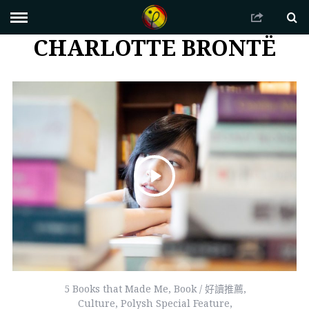
CHARLOTTE BRONTË
5 Books that Made Me
,
Book / 好讀推薦
,
Culture
,
Polysh Special Feature
,