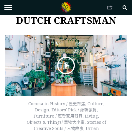
DUTCH CRAFTSMAN
Comma in History / 歷史聚焦
,
Culture
,
Design
,
Editors' Pick / 編輯蒐貨
,
Furniture / 摩登家用器具
,
Living
,
Objects & Things/ 器物大小事
,
Stories of
Creative Souls / 人物故事
,
Urban