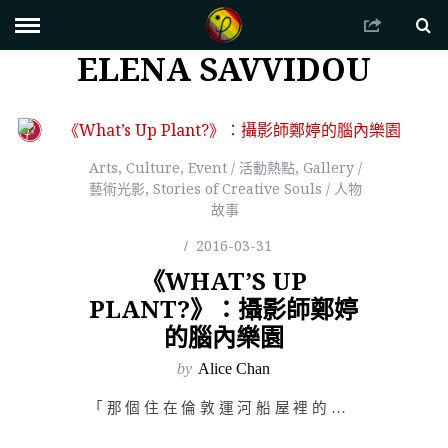
ELENA SAVVIDOU
Arts
,
Culture
,
Event / 活動熱點
,
Gallery /
藝術光影
,
Stories of Creative Souls / 人物
故事
2016-03-31
《WHAT’S UP
PLANT?》：攝影師鄭婷
的腦內樂園
by
Alice Chan
「那個住在倫敦運河船屋裡的攝影師鄭婷，她絕對是個怪人。」 第一次見到鄭婷的作品，是在她與莎士比亞的妹…